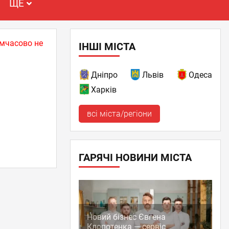
ЩЕ
имчасово не
ІНШІ МІСТА
Дніпро
Львів
Одеса
Харків
всі міста/регіони
ГАРЯЧІ НОВИНИ МІСТА
Новий бізнес Євгена
Клопотенка — сервіс