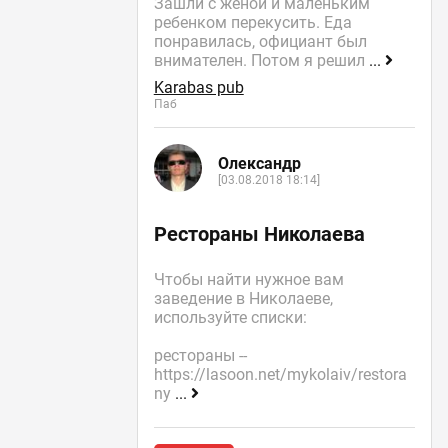
Зашли с женой и маленьким
ребенком перекусить. Еда
понравилась, официант был
внимателен. Потом я решил
...
Karabas pub
Паб
Олександр
[03.08.2018 18:14]
Рестораны Николаева
Чтобы найти нужное вам
заведение в Николаеве,
используйте списки:
рестораны --
https://lasoon.net/mykolaiv/restora
ny
...