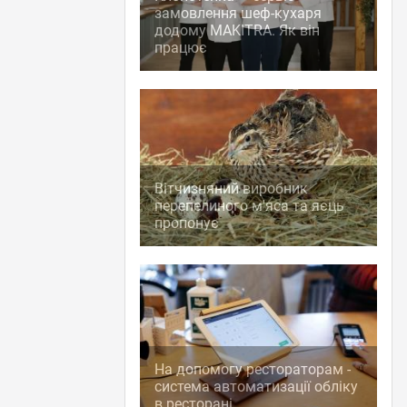
замовлення шеф-кухаря
додому MAKITRA. Як він
працює
Вітчизняний виробник
перепелиного м'яса та яєць
пропонує
На допомогу рестораторам -
система автоматизації обліку
в ресторані