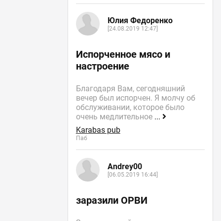
Юлия Федоренко
[24.08.2019 12:47]
Испорченное мясо и
настроение
Благодаря Вам, сегодняшний
вечер был испорчен. Я молчу об
обслуживании, которое было
очень медлительное
...
Karabas pub
Паб
Andrey00
[06.05.2019 16:44]
заразили ОРВИ