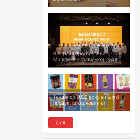
В Україні проголосили
Маніфест української кухні!
Тенденції 2022 року в галузі
продуктів харчування
далі