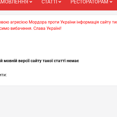
АМОВЛЕННЯ
СТАТТІ
РЕСТОРАТОРАМ
ьковою агресією Мордора проти України інформація сайту т
симо вибачення. Слава Україні!
Я
й мовній версії сайту такої статті немає
ити: