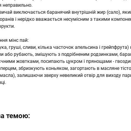
я неправильно.
звичай виключається баранячий внутрішній жир (сало), яки
торанів і нерідко вважається несумісним з такими компоне
фрукти.
ння мінс пай:
ука, груші, сливи, кілька часточок апельсина і грейпфрута)
и або рубають, змішують з подрібненим родзинками, бар
єчними жовтками, посипають цукром і прянощами - гвозди
перцем, збризкують коньяком, загортають в масляне тісто
масла), залишаючи зверху невеликий отвір для виходу пар
ці.
 за темою: