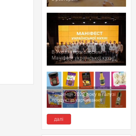
В Україні проголосили
Маніфест української кухні!
Тенденції 2022 року в галузі
продуктів харчування
далі