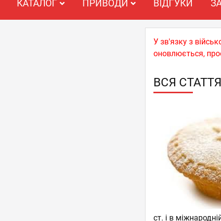
КАТАЛОГ
ПРИВОДИ
ВІДГУКИ
З
У зв'язку з війс
оновлюється, про
ВСЯ СТАТТ
ст. і в міжнародн