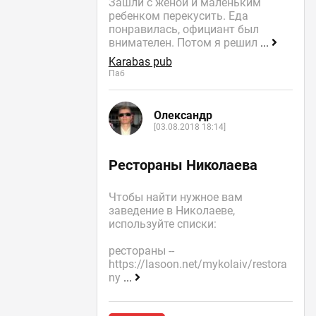
Зашли с женой и маленьким
ребенком перекусить. Еда
понравилась, официант был
внимателен. Потом я решил
...
Karabas pub
Паб
Олександр
[03.08.2018 18:14]
Рестораны Николаева
Чтобы найти нужное вам
заведение в Николаеве,
используйте списки:
рестораны --
https://lasoon.net/mykolaiv/restora
ny
...