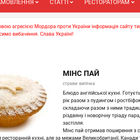
АМОВЛЕННЯ
СТАТТІ
РЕСТОРАТОРАМ
ьковою агресією Мордора проти України інформація сайту т
симо вибачення. Слава Україні!
Я
МІНС ПАЙ
страви: випічка
Блюдо англійської кухні. Готуєт
рік разом з пудингом і ростбіфо
складаючи разом з ними традиц
різдвяну і новорічну тріаду пар
застілля.
Мінс пай отримав поширення з с
ій ресторанній кухні, але за межами Великобританії, Канади 