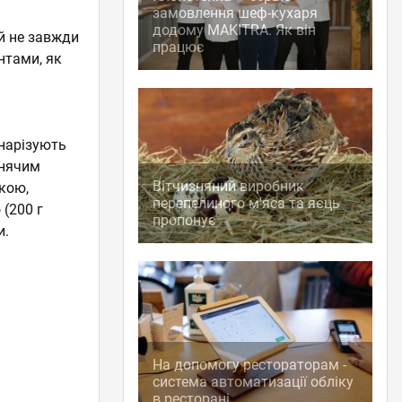
замовлення шеф-кухаря
додому MAKITRA. Як він
й не завжди
працює
нтами, як
 нарізують
анячим
Вітчизняний виробник
кою,
перепелиного м'яса та яєць
 (200 г
пропонує
и.
На допомогу рестораторам -
система автоматизації обліку
в ресторані