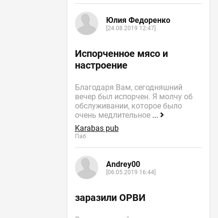
Юлия Федоренко
[24.08.2019 12:47]
Испорченное мясо и
настроение
Благодаря Вам, сегодняшний
вечер был испорчен. Я молчу об
обслуживании, которое было
очень медлительное
...
Karabas pub
Паб
Andrey00
[06.05.2019 16:44]
заразили ОРВИ