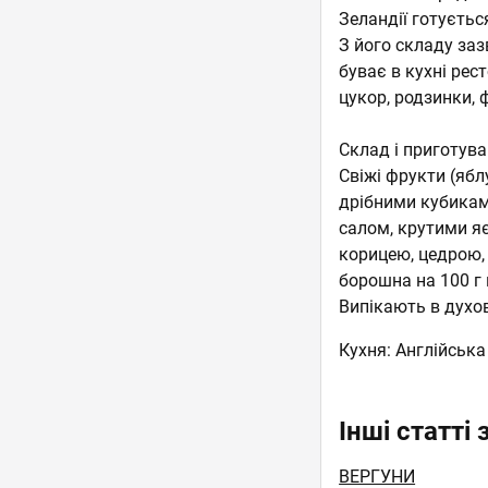
Зеландії готуєтьс
З його складу за
буває в кухні рес
цукор, родзинки, 
Склад і приготува
Свіжі фрукти (ябл
дрібними кубикам
салом, крутими я
корицею, цедрою, 
борошна на 100 г 
Випікають в духов
Кухня:
Англійська
Інші статті
ВЕРГУНИ