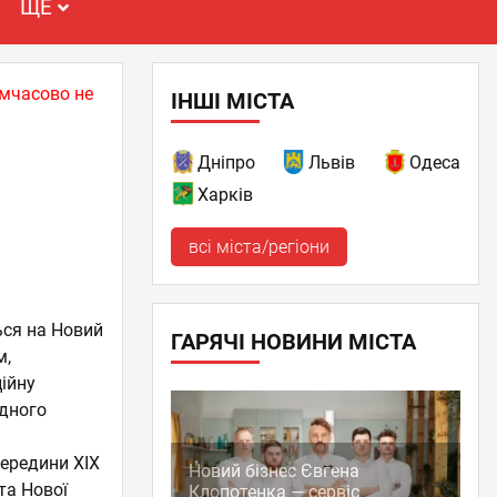
ЩЕ
имчасово не
ІНШІ МІСТА
Дніпро
Львів
Одеса
Харків
всі міста/регіони
ься на Новий
ГАРЯЧІ НОВИНИ МІСТА
м,
ійну
адного
ередини XIX
Новий бізнес Євгена
та Нової
Клопотенка — сервіс