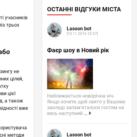
ОСТАННІ ВІДГУКИ МІСТА
ті учасників
ліз трьох
Lasoon bot
[10.11.2016 23:37]
Фаєр шоу в Новий рік
або
зингу не
них цілей,
атку
ви цієї
Наближається новорічна ніч.
д, а також
Якщо хочете, щоб свято у Вашому
закладі запам'яталося гостям на
відності вже
весь наступний
...
 користувача
Lasoon bot
сні методи