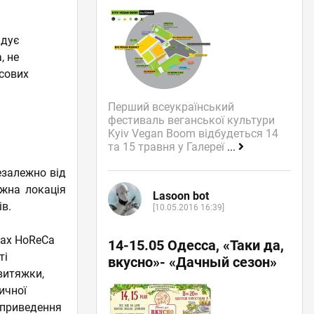
адує
, не
нсових
Перший всеукраїнський
фестиваль веганської культури
Kyiv Vegan Boom відбудеться 14
та 15 травня у Галереї
...
езалежно від
ожна локація
Lasoon bot
ів.
[10.05.2016 16:39]
рах HoReCa
14-15.05 Одесса, «Таки да,
ті
вкусно»- «Дачный сезон»
витяжки,
ичної
 приведення