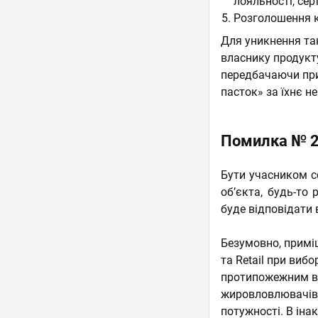
лояльності, сер
Розголошення к
Для уникнення та
власнику продукт
передбачаючи при
пасток» за їхнє н
Помилка № 2
Бути учасником се
об’єкта, будь-то
буде відповідати 
Безумовно, примі
та Retail при виб
протипожежним ви
жировловлювачів,
потужності. В ін