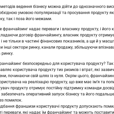
 методів ведення бізнесу можна дійти до однозначного вис
обхідною умовою популяризації та просування продукту як
у, так і поза його межами.
же франчайзинг надає переваги і власнику продукту, і його
укладаючи договір франчайзингу, власник продукту отриму
 і не тільки в частині фінансових показників, а ще й у мас
и інші сектори ринку, канали продажу, збільшуючи впізнава
 ринку.
ранчайзинг безпосередньо для користувача продукту? Так
вляє користувача продукту тих ризиків і втрат, які зазви
ни, починаючи свій шлях із нуля. Окрім цього, франчайзи
ристувача на реалізацію продукту, що вже має ім’я та попи
увач продукту отримує постійну підтримку команди досві
і забезпечать оперативний запуск бізнесу та його подальш
ез помилок.
ридбання франшизи користувачі продукту допускають поми
і переваги, які надає їм франчайзинг та можуть поставити 