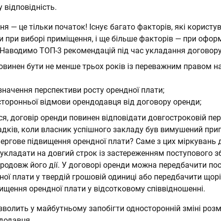
 відповідність.
ня — це тільки початок! Існує багато факторів, які користу
и при виборі приміщення, і ще більше факторів — при офор
 Наводимо ТОП-3 рекомендацій під час укладання договору
овинен бути не менше трьох років із переважним правом на
значення перспективи росту орендної плати;
торонньої відмови орендодавця від договору оренди;
я, договір оренди повинен відповідати довгостроковій пер
падків, коли власник успішного закладу був вимушений при
чергове підвищення орендної плати? Саме з цих міркувань 
 укладати на довгий строк із застереженням поступового 
продовж його дії. У договорі оренди можна передбачити по
ої плати у твердій грошовій одиниці або передбачити щор
ищення орендної плати у відсотковому співвідношенні.
зволить у майбутньому запобігти односторонній зміні розм
ндодавця.