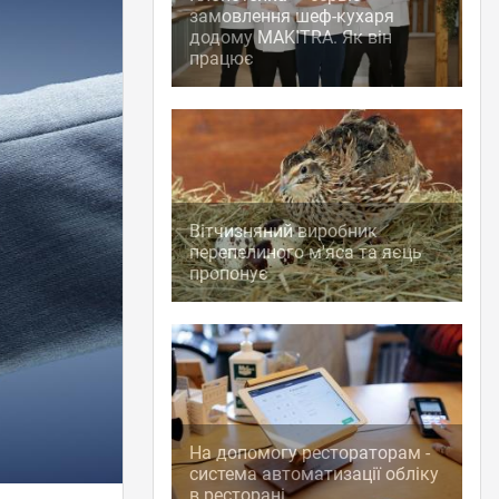
замовлення шеф-кухаря
додому MAKITRA. Як він
працює
Вітчизняний виробник
перепелиного м'яса та яєць
пропонує
На допомогу рестораторам -
система автоматизації обліку
в ресторані