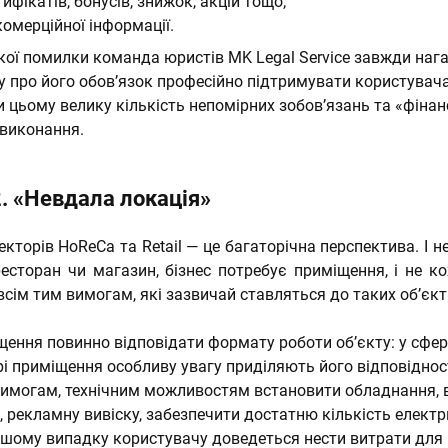
тифікатів, бонусів, знижок, акцій тощо;
омерційної інформації.
кої помилки команда юристів MK Legal Service завжди наг
у про його обов’язок професійно підтримувати користувача
 цьому велику кількість непомірних зобов’язань та «фіна
евиконання.
. «Невдала локація»
кторів HoReCa та Retail — це багаторічна перспектива. І н
 ресторан чи магазин, бізнес потребує приміщення, і не к
всім тим вимогам, які зазвичай ставляться до таких об’єкт
щення повинно відповідати формату роботи об’єкту: у сфе
орі приміщення особливу увагу приділяють його відповіднос
могам, технічним можливостям встановити обладнання, 
 рекламну вивіску, забезпечити достатню кількість електр
акшому випадку користувачу доведеться нести витрати для