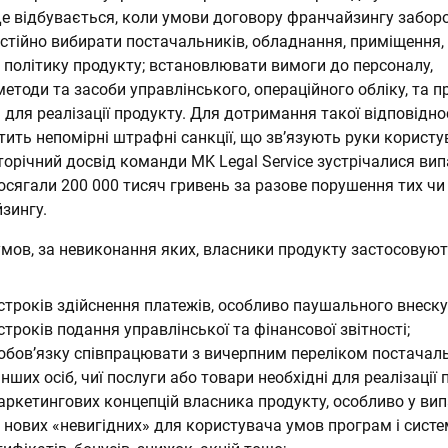
 Це відбувається, коли умови договору франчайзингу забо
стійно вибирати постачальників, обладнання, приміщення,
 політику продукту; встановлювати вимоги до персоналу,
тоди та засоби управлінського, операційного обліку, та п
і для реалізації продукту. Для дотримання такої відповідно
ить непомірні штрафні санкції, що зв’язують руки користу
торічний досвід команди MK Legal Service зустрічалися вип
осягали 200 000 тисяч гривень за разове порушення тих чи
зингу.
мов, за невиконання яких, власники продукту застосовую
троків здійснення платежів, особливо паушального внеску 
років подання управлінської та фінансової звітності;
бов’язку співпрацювати з вичерпним переліком постачаль
інших осіб, чиї послуги або товари необхідні для реалізації 
ркетингових концепцій власника продукту, особливо у ви
нових «невигідних» для користувача умов програм і систе