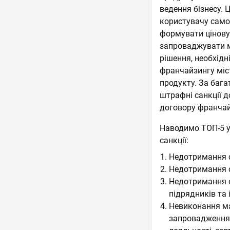
ведення бізнесу.
користувачу само
формувати цінову
запроваджувати ме
рішення, необхідн
франчайзингу міст
продукту. За бага
штрафні санкції д
договору франчай
Наводимо ТОП-5 у
санкції:
Недотримання с
Недотримання ст
Недотримання о
підрядників та 
Невиконання ма
запровадження 