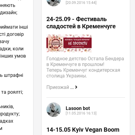
[20.09.2016 15:44]
роняють
 дизайн;
24-25.09 - Фестиваль
сладостей в Кременчуге
риймати інші
сті договір
вачу
адки, коли
 інших умов
Голодное детство Остапа Бендера
в Кременчуге в прошлом!
Теперь Кременчуг кондитерская
ть штрафні
столица Украины.
Приезжай
...
та роялті;
ників,
Lasoon bot
продукту;
[11.05.2016 16:13]
падках
м
14-15.05 Kyiv Vegan Boom