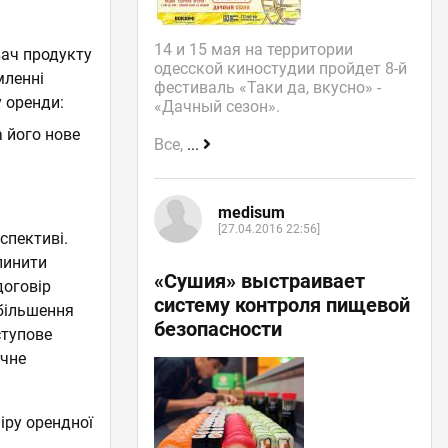
14 и 15 мая на территории
вач продукту
одесской киностудии пройдет 8-й
мленні
фестиваль «Таки да, вкусно» -
 оренди:
«Дачный сезон».
 його нове
Все,
...
medisum
[27.04.2016 22:56]
спективі.
пинити
«Сушия» выстраивает
договір
систему контроля пищевой
збільшення
безопасности
ступове
ічне
іру орендної