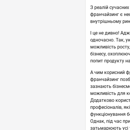
З реалій сучасних
франчайзинг є не
внутрішньому ринк
І це не дивно! Ад
одночасно. Так, 
можливість росту,
бізнесу, охоплююч
попит продукту на
А чим корисний ф
франчайзинг позба
зазнають бізнесме
можливість для ко
Додатково корист
професіоналів, як
функціонування б
Однак, під час п
затьмарюють усі т