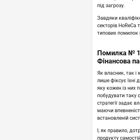
під загрозу.
Завдяки кваліфіко
секторів HoReCa т
типових помилок 
Помилка № 1.
Фінансова па
Як власник, так і
лише фіксує їхні д
яку кожен із них 
побудувати таку с
стратегії задає в
маючи впевненість
встановленій сист
І, як правило, до
продукту самості