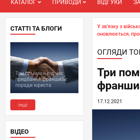
КАТАЛОГ
ПРИВОДИ
ВІДГУКИ
З
У зв'язку з війс
СТАТТІ ТА БЛОГИ
оновлюється, про
ОГЛЯДИ ТО
Три пом
Три помилки під час
придбання франшизи:
франшиз
поради юриста
17.12.2021
інші
ВІДЕО