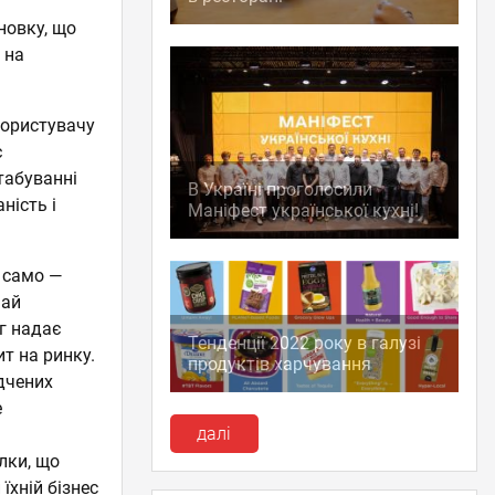
новку, що
 на
 користувачу
є
штабуванні
В Україні проголосили
ність і
Маніфест української кухні!
 само —
чай
нг надає
Тенденції 2022 року в галузі
т на ринку.
продуктів харчування
дчених
е
далі
лки, що
їхній бізнес