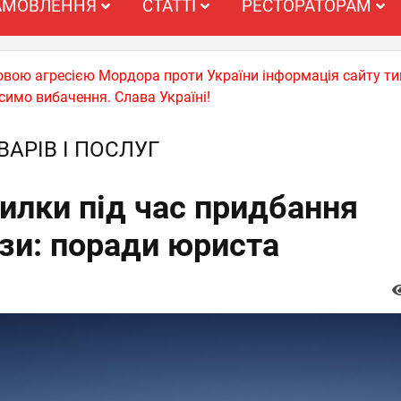
АМОВЛЕННЯ
СТАТТІ
РЕСТОРАТОРАМ
ьковою агресією Мордора проти України інформація сайту т
симо вибачення. Слава Україні!
ВАРІВ І ПОСЛУГ
илки під час придбання
и: поради юриста