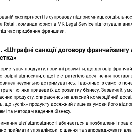
ваній експертності із супроводу підприємницької діяльнос
а Retail, команда юристів MK Legal Service підготувала ана
під час придбання франшизи.
 «Штрафні санкції договору франчайзингу 
стка»
 користувач продукту, повинні розуміти, що договір франчай
оговірні відносини, а ще і є стратегією досягнення поставле
повинен неухильно дотримуватись. І важливо із самого поч
тратегію, яка приведе їх до розвитку бізнесу. Зазвичай, умо
ласник продукту, опираючись на власний комерційний досві
, що «успіх» продукту досяжний лише за умови його відпо
емі та методам ведення бізнесу.
тримання цієї відповідності вбачається в позбавленні прав
йно приймати управлінські рішення та запроваджувати вла