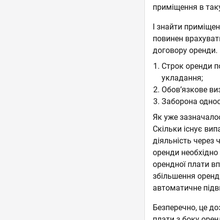
приміщення в таку
І знайти приміщен
повинен врахуват
договору оренди.
Строк оренди п
укладання;
Обов’язкове ви
Заборона однос
Як уже зазначалос
Скільки існує ви
діяльність через 
оренди необхідно
орендної плати в
збільшення орендн
автоматичне підв
Безперечно, це до
плати з боку оре