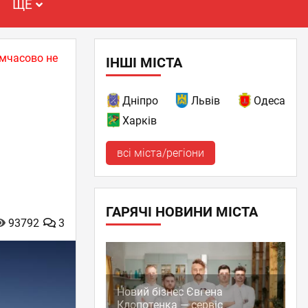
ЩЕ
имчасово не
ІНШІ МІСТА
Дніпро
Львів
Одеса
Харків
всі міста/регіони
ГАРЯЧІ НОВИНИ МІСТА
93792
3
Новий бізнес Євгена
Клопотенка — сервіс