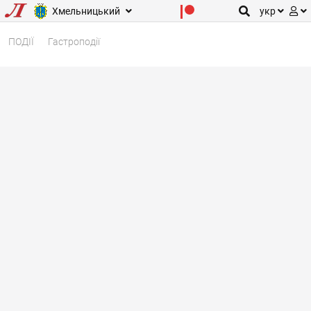
Хмельницький
укр
ПОДІЇ
Гастроподії