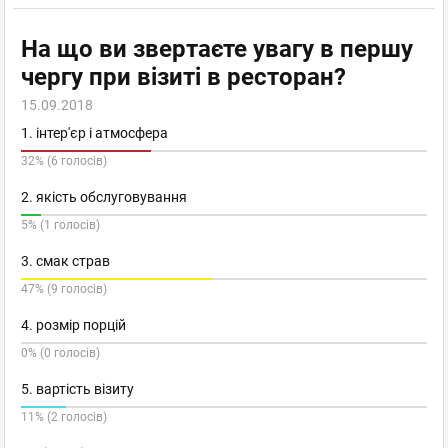
На що ви звертаєте увагу в першу
чергу при візиті в ресторан?
15.09.2018
1. інтер'єр і атмосфера
32% (6 голосів)
2. якість обслуговування
5% (1 голосів)
3. смак страв
47% (9 голосів)
4. розмір порцій
0% (0 голосів)
5. вартість візиту
11% (2 голосів)