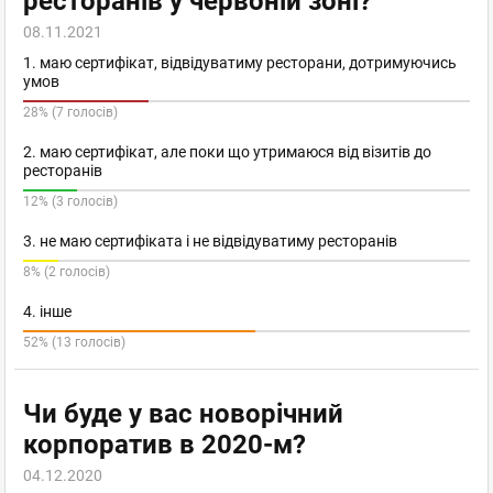
ресторанів у червоній зоні?
08.11.2021
1. маю сертифікат, відвідуватиму ресторани, дотримуючись
умов
28% (7 голосів)
2. маю сертифікат, але поки що утримаюся від візитів до
ресторанів
12% (3 голосів)
3. не маю сертифіката і не відвідуватиму ресторанів
8% (2 голосів)
4. інше
52% (13 голосів)
Чи буде у вас новорічний
корпоратив в 2020-м?
04.12.2020