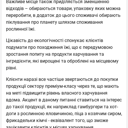
Важливе місце також приділяється зменшенню
відходів – обираються товари, упаковку яких можна
переробити, в додаток до цього споживачі обирають
піклування про планету шляхом споживання
рослинної їжі.
Цікавість до екологічності спонукає клієнтів
подумати про походження їжі, що є передумовою
зростання попиту на продукти харчування та
інгредієнти, які вирощені та оброблені на місцевому
рівні.
Клієнти наразі все частіше звертаються до покупки
продукції сектору преміум-класу через те, що мають
на меті підвищити рівень власного харчування
вдома. Акцент в даному питанні ставиться на інтерес
до такої продукції, як наприклад гамбургери та хот-
доги з рослинною яловичиною, піца з козячим сиром,
фрикадельки кімчі - еквівалент того, що зможе
зацікавити клієнтів у місцях харчування.