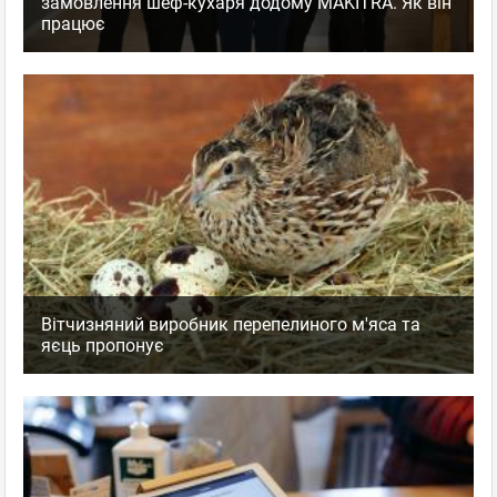
замовлення шеф-кухаря додому MAKITRA. Як він
працює
Вітчизняний виробник перепелиного м'яса та
яєць пропонує