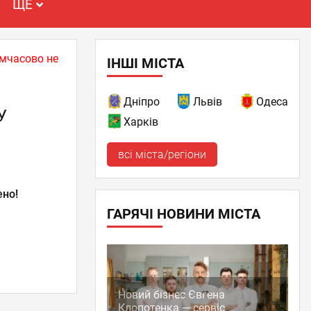
ЩЕ
имчасово не
ІНШІ МІСТА
Дніпро
Львів
Одеса
У
Харків
всі міста/регіони
ено!
ГАРЯЧІ НОВИНИ МІСТА
Новий бізнес Євгена
Клопотенка — сервіс