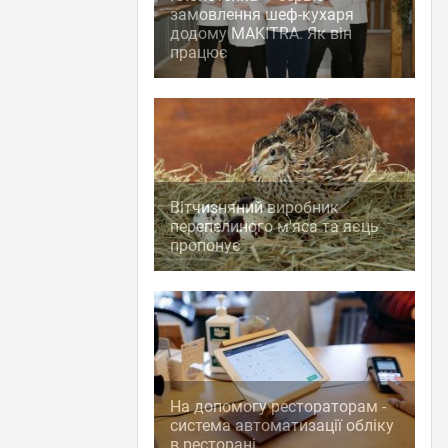
замовлення шеф-кухаря
додому MAKITRA. Як він
працює
Вітчизняний виробник
перепелиного м'яса та яєць
пропонує
На допомогу рестораторам -
система автоматизації обліку
в ресторані