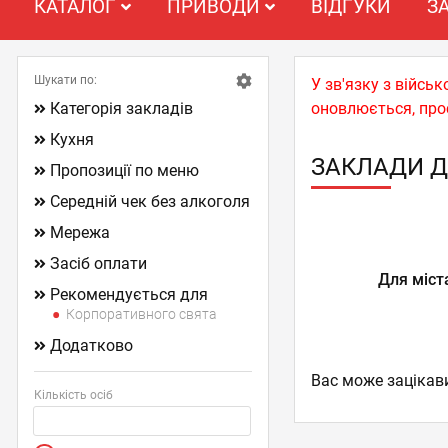
КАТАЛОГ
ПРИВОДИ
ВІДГУКИ
З
Шукати по:
У зв'язку з війс
Категорія закладів
оновлюється, про
Кухня
ЗАКЛАДИ Д
Пропозиції по меню
Середній чек без алкоголя
Мережа
Засіб оплати
Для міст
Рекомендується для
Корпоративного свята
Додатково
Вас може зацікав
Кількість осіб