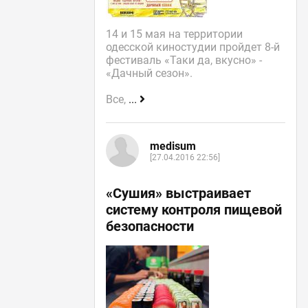
14 и 15 мая на территории
одесской киностудии пройдет 8-й
фестиваль «Таки да, вкусно» -
«Дачный сезон».
Все,
...
medisum
[27.04.2016 22:56]
«Сушия» выстраивает
систему контроля пищевой
безопасности