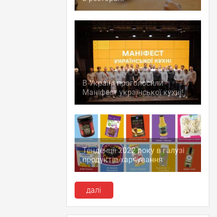
В Україні проголосили
Маніфест української кухні!
Тенденції 2022 року в галузі
продуктів харчування
далі