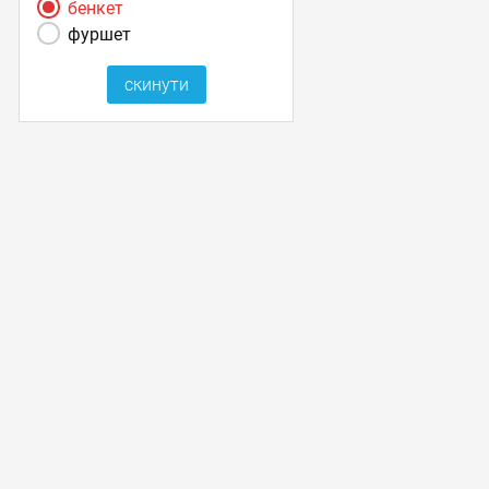
бенкет
фуршет