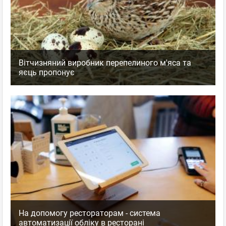
Вітчизняний виробник перепелиного м'яса та
яєць пропонує
На допомогу рестораторам - система
автоматизації обліку в ресторані