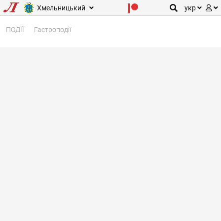
Хмельницький
укр
ПОДІЇ
Гастроподії