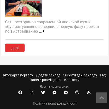
Сеть ресторанов современной японской кухни
«Сушия» успешно завершила первую фазу проекта
по выстраиванию
...
далі
Інфокарта порталу
Додати заклад
Змінити дані закладу
FAQ
Пакети розміщення
Контакти
Ласун в соцмережах:
Політика конфеденційності