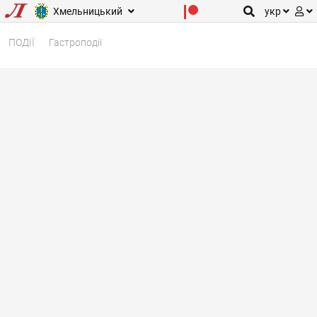
Хмельницький
укр
ПОДІЇ
Гастроподії