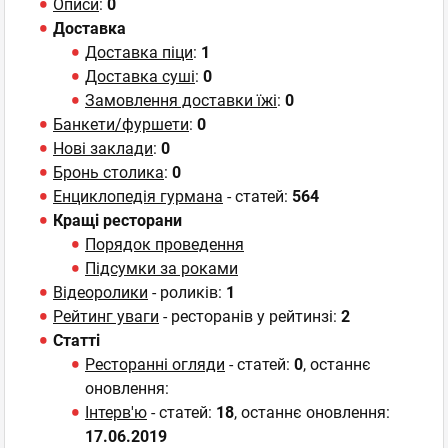
Описи
:
0
Доставка
Доставка піци
:
1
Доставка суші
:
0
Замовлення доставки їжі
:
0
Банкети/фуршети
:
0
Нові заклади
:
0
Бронь столика
:
0
Енциклопедія гурмана
- статей:
564
Кращі ресторани
Порядок проведення
Підсумки за роками
Відеоролики
- роликів:
1
Рейтинг уваги
- ресторанів у рейтинзі:
2
Статті
Ресторанні огляди
- статей:
0
, останнє
оновлення:
Інтерв'ю
- статей:
18
, останнє оновлення:
17.06.2019