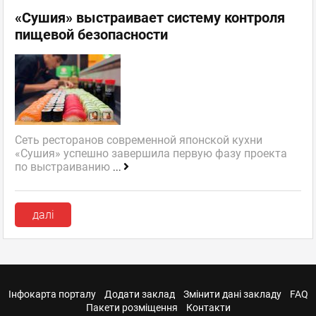
«Сушия» выстраивает систему контроля
пищевой безопасности
Сеть ресторанов современной японской кухни
«Сушия» успешно завершила первую фазу проекта
по выстраиванию
...
далі
Інфокарта порталу
Додати заклад
Змінити дані закладу
FAQ
Пакети розміщення
Контакти