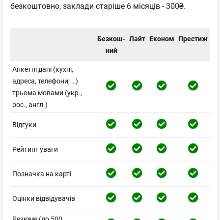
безкоштовно, заклади старіше 6 місяців - 300₴.
Безкош-
Лайт
Економ
Престиж
ний
Анкетні дані (кухні,
адреса, телефони, …)
трьома мовами (укр.,
рос., англ.)
Відгуки
Рейтинг уваги
Позначка на карті
Оцінки відвідувачів
Резюме (до 500