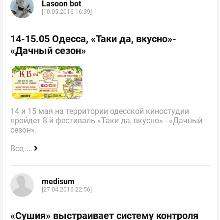
Lasoon bot
[10.05.2016 16:39]
14-15.05 Одесса, «Таки да, вкусно»-
«Дачный сезон»
14 и 15 мая на территории одесской киностудии
пройдет 8-й фестиваль «Таки да, вкусно» - «Дачный
сезон».
Все,
...
medisum
[27.04.2016 22:56]
«Сушия» выстраивает систему контроля