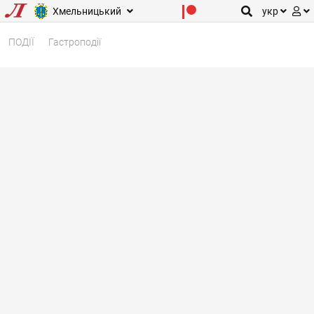
Хмельницький
укр
ПОДІЇ
Гастроподії