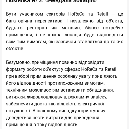
Помилка № 2. «Невдала локація»
Бути учасником секторів HoReCa та Retail — це
багаторічна перспектива. І незалежно від об’єкта,
будь-то ресторан чи магазин, бізнес потребує
приміщення, і не кожна локація буде відповідати
всім тим вимогам, які зазвичай ставляться до таких
об’єктів.
Безумовно, приміщення повинно відповідати
формату роботи об’єкту: у сферах HoReCa та Retail
при виборі приміщення особливу увагу приділяють
його відповідності протипожежним вимогам,
технічним можливостям встановити обладнання,
витяжки, жировловлювачів, рекламну вивіску,
забезпечити достатню кількість електричної
потужності. В інакшому випадку користувачу
доведеться нести витрати для приведення
приміщення в таку відповідність.