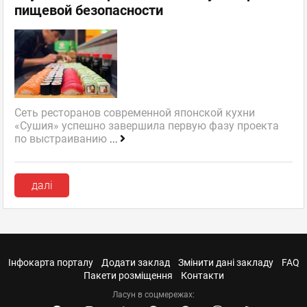
пищевой безопасности
Сеть ресторанов современной японской кухни
«Сушия» успешно завершила первую фазу проекта
по выстраиванию
...
далі
Інфокарта порталу
Додати заклад
Змінити дані закладу
FAQ
Пакети розміщення
Контакти
Ласун в соцмережах: