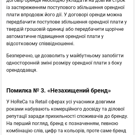
договір оренди необхідно укладати на довгий строк
із застереженням поступового збільшення орендної
плати впродовж його дії. У договорі оренди можна
передбачити поступове збільшення орендної плати у
твердій грошовій одиниці або передбачити щорічне
автоматичне підвищення орендної плати у
відсотковому співвідношенні.
Безперечно, це дозволить у майбутньому запобігти
односторонній зміні розміру орендної плати з боку
орендодавця.
Помилка № 3. «Незахищений бренд»
У HoReCa та Retail сферах усі учасники довгими
роками набувають комерційного досвіду та ділової
репутації заради прихильності споживачів до бренду.
На перший погляд, бренд є позначенням, певною
комбінацію слів, цифр та кольорів, проте саме бренд