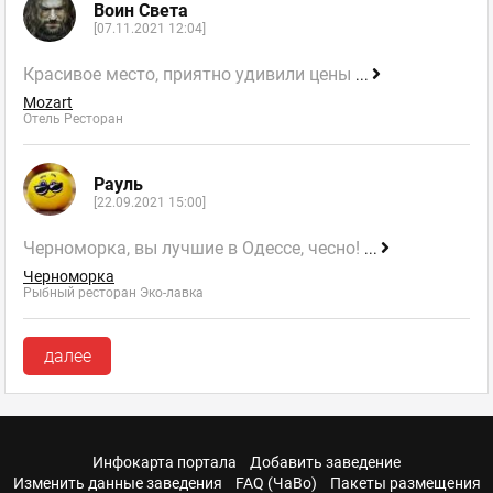
Воин Света
[07.11.2021 12:04]
Красивое место, приятно удивили цены
...
Mozart
Отель Ресторан
Рауль
[22.09.2021 15:00]
Черноморка, вы лучшие в Одессе, чесно!
...
Черноморка
Рыбный ресторан Эко-лавка
далее
Инфокарта портала
Добавить заведение
Изменить данные заведения
FAQ (ЧаВо)
Пакеты размещения