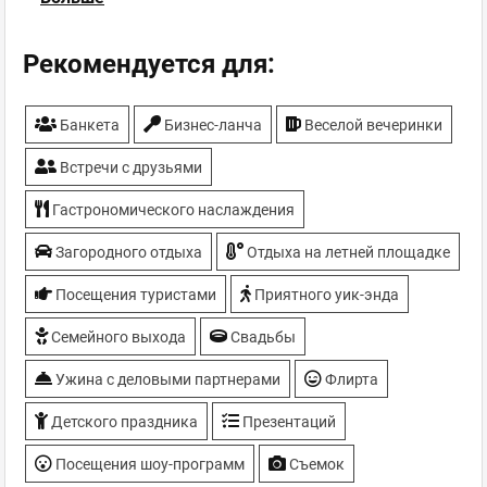
Детские праздники
Детский день
Рекомендуется для:
Детский уголок
Детское меню
Банкета
Бизнес-ланча
Веселой вечеринки
Еда на вынос
Зонирование
Встречи с друзьями
Кальян
Караоке
Гастрономического наслаждения
Летняя площадка
Загородного отдыха
Отдыха на летней площадке
Танцпол
Посещения туристами
Приятного уик-энда
Семейного выхода
Свадьбы
Ужина с деловыми партнерами
Флирта
Детского праздника
Презентаций
Посещения шоу-программ
Съемок