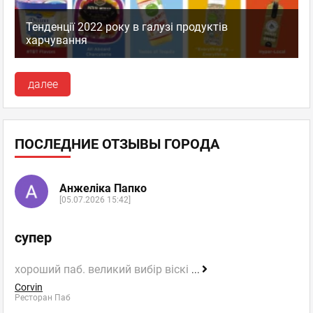
Тенденції 2022 року в галузі продуктів
харчування
далее
ПОСЛЕДНИЕ ОТЗЫВЫ ГОРОДА
Анжеліка Папко
[05.07.2026 15:42]
супер
хороший паб. великий вибір віскі
...
Corvin
Ресторан Паб