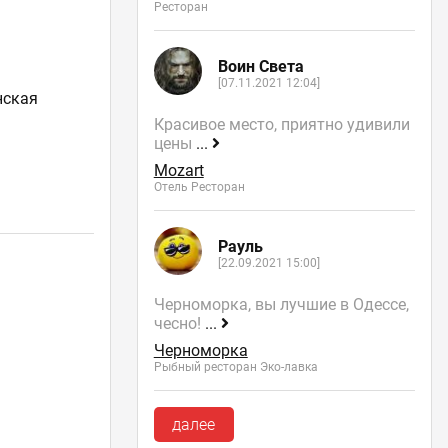
Ресторан
Воин Света
[07.11.2021 12:04]
нская
Красивое место, приятно удивили
цены
...
Mozart
Отель Ресторан
Рауль
[22.09.2021 15:00]
Черноморка, вы лучшие в Одессе,
и
чесно!
...
Черноморка
Рыбный ресторан Эко-лавка
далее