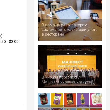
В помощь рестораторам -
система автоматизации учета
в ресторане
н)
:30 - 02:00
В Україні проголосили
Маніфест української кухні!