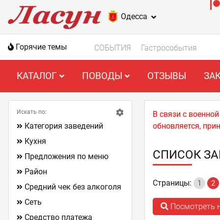
Одесса
Горячие темы
СОБЫТИЯ
Гастрособытия
КАТАЛОГ
ПОВОДЫ
ОТЗЫВЫ
ЗА
Искать по:
В связи с военно
Категория заведений
обновляется, при
Кухня
СПИСОК З
Предложения по меню
Район
Страницы:
1
2
Средний чек без алкоголя
Сеть
Посмотреть н
Средство платежа