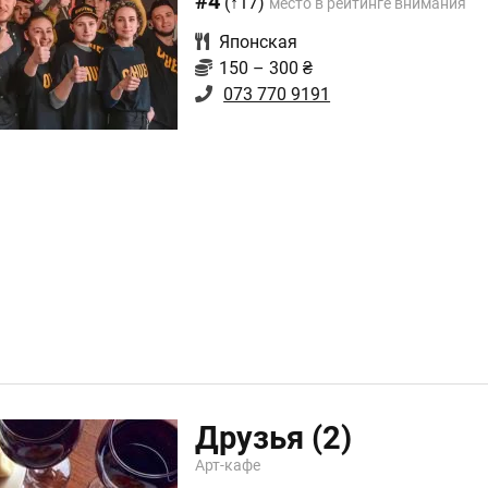
#4
(↑17)
место в рейтинге внимания
Японская
150 – 300 ₴
073 770 9191
Друзья
(2)
Арт-кафе