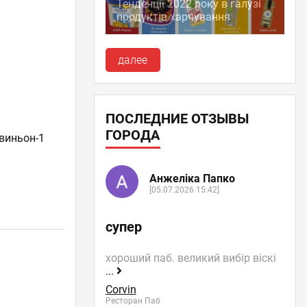
Тенденції 2022 року в галузі
продуктів харчування
далее
ПОСЛЕДНИЕ ОТЗЫВЫ
ГОРОДА
виньон-1
Анжеліка Папко
[05.07.2026 15:42]
супер
хороший паб. великий вибір віскі
...
Corvin
Ресторан Паб