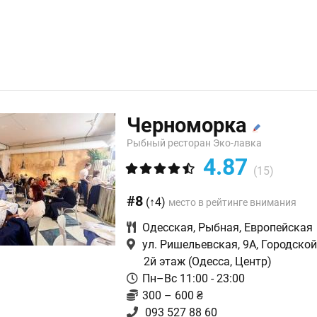
Черноморка
Рыбный ресторан Эко-лавка
4.87
(15)
#8
(↑4)
место в рейтинге внимания
Одесская
,
Рыбная
,
Европейская
ул. Ришельевская, 9А, Городско
2й этаж
(Одесса, Центр)
Пн–Вс 11:00 - 23:00
300 – 600 ₴
093 527 88 60