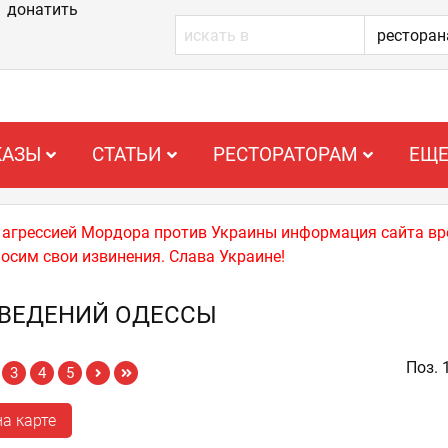
донатить
КАЗЫ
СТАТЬИ
РЕСТОРАТОРАМ
ЕЩ
й агрессией Мордора против Украины информация сайта вр
носим свои извинения. Слава Украине!
АВЕДЕНИЙ ОДЕССЫ
Поз. 
3
4
5
а карте