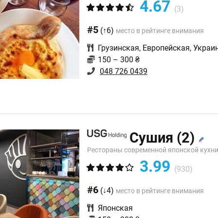
4.67
(3)
#5
(↑6)
место в рейтинге внимания
Грузинская
,
Европейская
,
Украи
150 – 300 ₴
048 726 0439
Сушия
(2)
Рестораны современной японской кухн
3.99
(930)
#6
(↓4)
место в рейтинге внимания
Японская