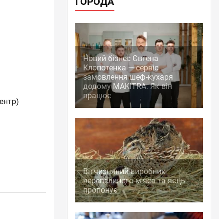
ГОРОДА
Новий бізнес Євгена
Клопотенка — сервіс
замовлення шеф-кухаря
додому MAKITRA. Як він
працює
ентр)
Вітчизняний виробник
перепелиного м'яса та яєць
пропонує