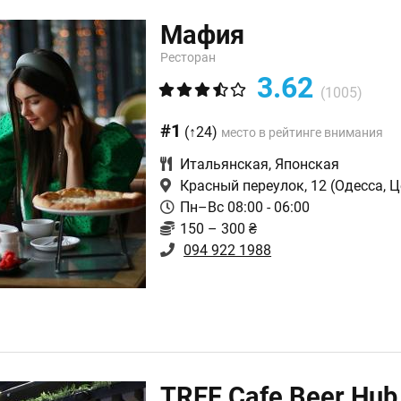
Мафия
Ресторан
3.62
(1005)
#1
(↑24)
место в рейтинге внимания
Итальянская
,
Японская
Красный переулок, 12
(Одесса, Ц
Пн–Вс 08:00 - 06:00
150 – 300 ₴
094 922 1988
TREF Cafe Beer Hub