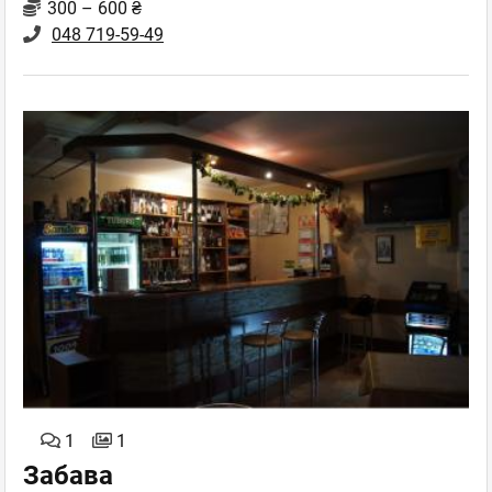
300 – 600 ₴
048 719-59-49
1
1
Забава