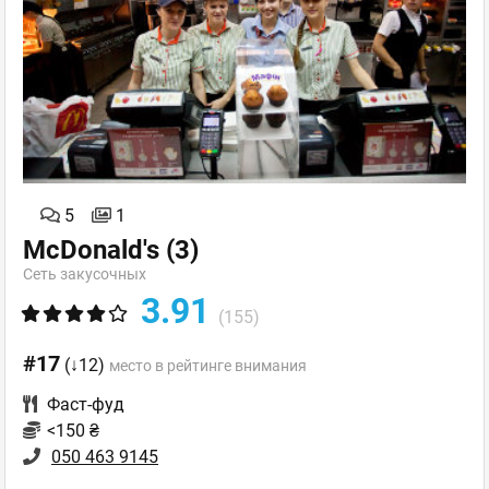
5
1
McDonald's
(3)
Сеть закусочных
3.91
(155)
#17
(↓12)
место в рейтинге внимания
Фаст-фуд
<150 ₴
050 463 9145