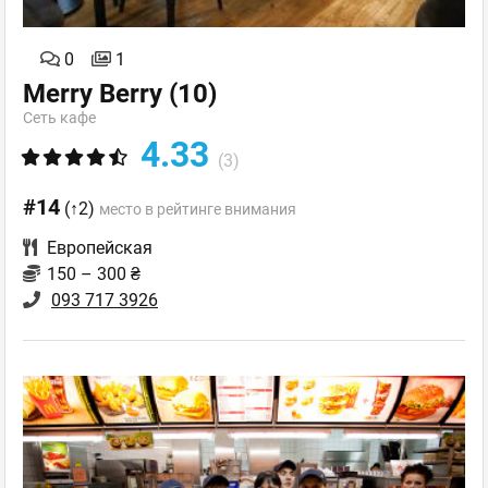
0
1
Merry Berry
(10)
Сеть кафе
4.33
(3)
#14
(↑2)
место в рейтинге внимания
Европейская
150 – 300 ₴
093 717 3926