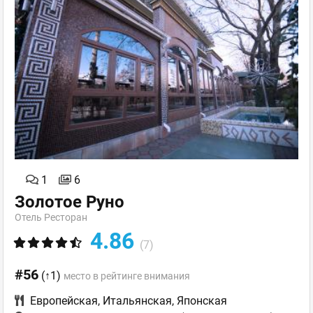
1
6
Золотое Руно
Отель Ресторан
4.86
(7)
#56
(↑1)
место в рейтинге внимания
Европейская
,
Итальянская
,
Японская