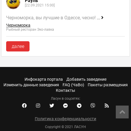
Рауль
[22.09.2021 15:00]
Черноморка, вы лучшие в Одессе, чесно!
...
Черноморка
Рыбный ресторан Эко-лавка
далее
Инфокарта портала
Добавить заведение
Изменить данные заведения
FAQ (ЧаВо)
Пакеты размещения
Контакты
Ласун в соцсетях:
Политика конфеденциальности
Copyright © 2021 ЛАСУН