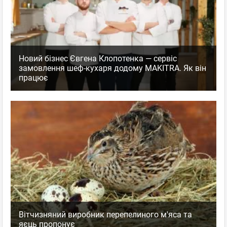
Новий бізнес Євгена Клопотенка — сервіс
замовлення шеф-кухаря додому MAKITRA. Як він
працює
Вітчизняний виробник перепелиного м'яса та
яєць пропонує