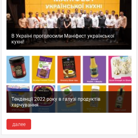
В Україні проголосили Маніфест української
кухні!
Тенденції 2022 року в галузі продуктів
харчування
далее