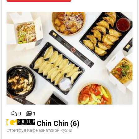
0
1
Chin Chin
(6)
Стритфуд Кафе азиатской кухни