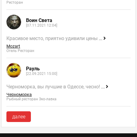
Ресторан
Воин Света
[07.11.2021 12:04]
Красивое место, приятно удивили цены
...
Mozart
Отель Ресторан
Рауль
[22.09.2021 15:00]
Черноморка, вы лучшие в Одессе, чесно!
...
Черноморка
Рыбный ресторан Эко-лавка
далее