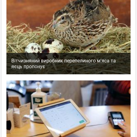
Вітчизняний виробник перепелиного м'яса та
яєць пропонує