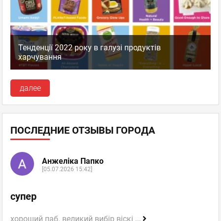
Тенденції 2022 року в галузі продуктів
харчування
далее
ПОСЛЕДНИЕ ОТЗЫВЫ ГОРОДА
Анжеліка Папко
[05.07.2026 15:42]
супер
хороший паб. великий вибір віскі
...