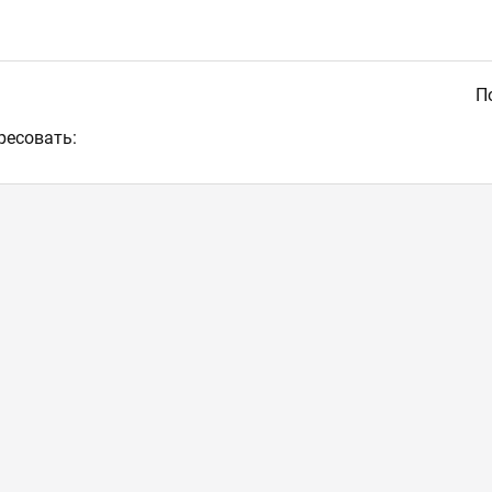
По
ресовать: