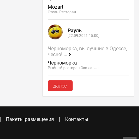
Mozart
Отель Ресторан
Рауль
[22.09.2021 15:00]
Черноморка, вы лучшие в Одессе,
чесно!
...
Черноморка
Рыбный ресторан Эко-лавка
далее
Пакеты размещения
Контакты