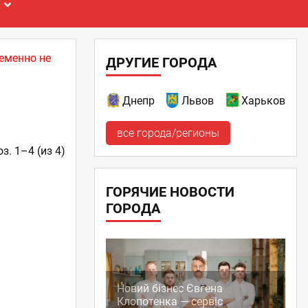
Е
еменно не
ДРУГИЕ ГОРОДА
Днепр
Львов
Харьков
все города/регионы
з. 1–4 (из 4)
ГОРЯЧИЕ НОВОСТИ
ГОРОДА
Новий бізнес Євгена
Клопотенка — сервіс