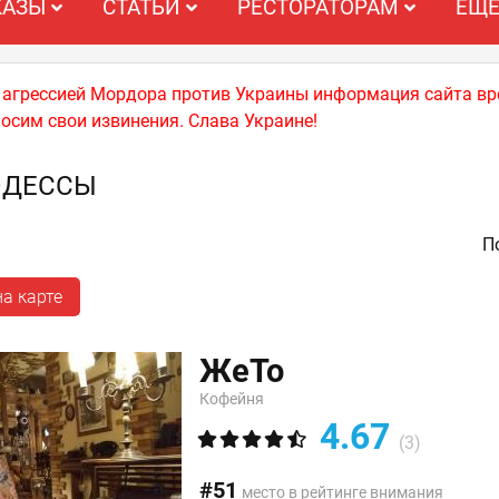
КАЗЫ
СТАТЬИ
РЕСТОРАТОРАМ
ЕЩ
й агрессией Мордора против Украины информация сайта вр
носим свои извинения. Слава Украине!
ОДЕССЫ
По
а карте
ЖеТо
Кофейня
4.67
(3)
#51
место в рейтинге внимания