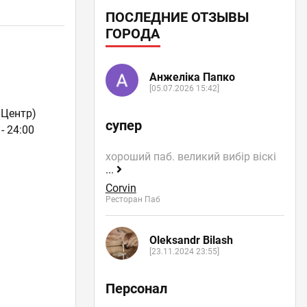
ПОСЛЕДНИЕ ОТЗЫВЫ
ГОРОДА
Анжеліка Папко
[05.07.2026 15:42]
 Центр)
супер
- 24:00
хороший паб. великий вибір віскі
...
Corvin
Ресторан Паб
Oleksandr Bilash
[23.11.2024 23:55]
Персонал