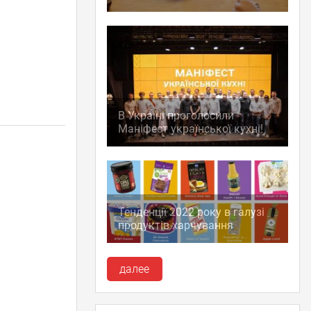
В Україні проголосили
Маніфест української кухні!
Тенденції 2022 року в галузі
продуктів харчування
далее