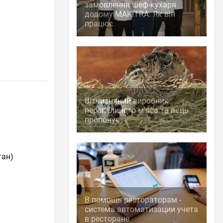
замовлення шеф-кухаря
додому MAKITRA. Як він
працює
Вітчизняний виробник
перепелиного м'яса та яєць
пропонує
тан)
В помощь рестораторам -
система автоматизации учета
в ресторане