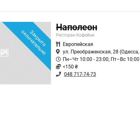
Наполеон
о
З
а
к
р
ы
т
о
о
к
о
н
ч
а
т
е
л
ь
н
Ресторан Кофейня
Европейская
ул. Преображенская, 28
(Одесса,
Пн–Чт 10:00 - 23:00, Пт–Вс 10:00 
<150 ₴
048 717-74-73