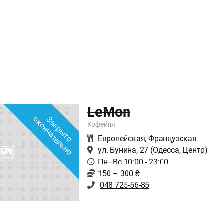
LeMon
о
З
а
к
р
ы
т
о
о
к
о
н
ч
а
т
е
л
ь
н
Кофейня
Европейская
,
Французская
ул. Бунина, 27
(Одесса, Центр)
Пн–Вс 10:00 - 23:00
150 – 300 ₴
048 725-56-85