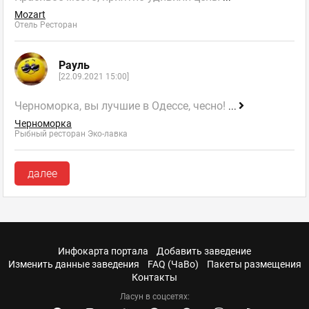
Mozart
Отель Ресторан
Рауль
[22.09.2021 15:00]
Черноморка, вы лучшие в Одессе, чесно!
...
Черноморка
Рыбный ресторан Эко-лавка
далее
Инфокарта портала
Добавить заведение
Изменить данные заведения
FAQ (ЧаВо)
Пакеты размещения
Контакты
Ласун в соцсетях: