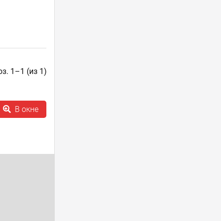
з. 1–1 (из 1)
В окне