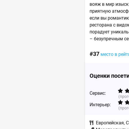
вояж в мир изыск
приятную атмосфе
если вы романтик
ресторана с видо
порадует уникал
– безупречным с
#37
место в рей
Оценки посет
Сервис:
(про
Интерьер:
(про
Европейская
,
С