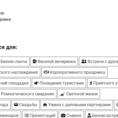
ов
дники
я для:
адка
e Premier 5*
Бизнес-ланча
Веселой вечеринки
Встречи с дру
льный свет
ского наслаждения
Корпоративного праздника
выпечка
тней площадке
Посещения туристами
Приятного у
Романтического свидания
Светской жизни
хода
Свадьбы
Ужина с деловыми партнерами
семинаров
Презентаций
Съемок
Бизнес-встр