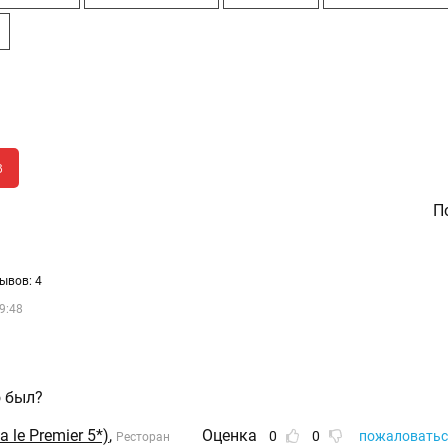
я
в
По
ывов: 4
9:48
о был?
la le Premier 5*)
,
Оценка
0
0
пожаловатьс
Ресторан