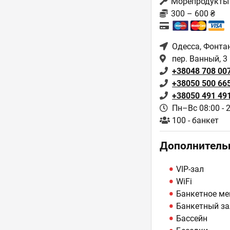
Морепродукты
300 – 600 ₴
Одесса
, Фонта
пер. Ванный, 3
+38048 708 00
+38050 500 66
+38050 491 49
Пн–Вс 08:00 - 
100 - банкет
Дополнитель
VIP-зал
WiFi
Банкетное м
Банкетный за
Бассейн