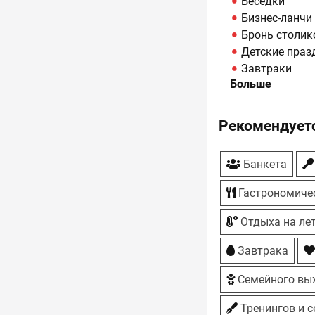
Беседки
Бизнес-ланчи
Бронь столик
Детские праз
Завтраки
Больше
Кальян
Караоке
Лаунж-зона
Рекомендуетс
Летняя площ
Отель - Villa l
Банкета
Парковка
Профессиона
Гастрономиче
Собственная 
ТВ-плазмы
Отдыха на ле
Завтрака
Семейного вы
Тренингов и 