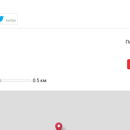
twitter
По
0.5
км