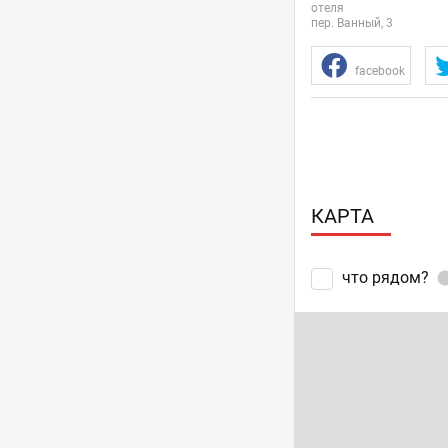
отеля
пер. Ванный, 3
facebook
КАРТА
что рядом?