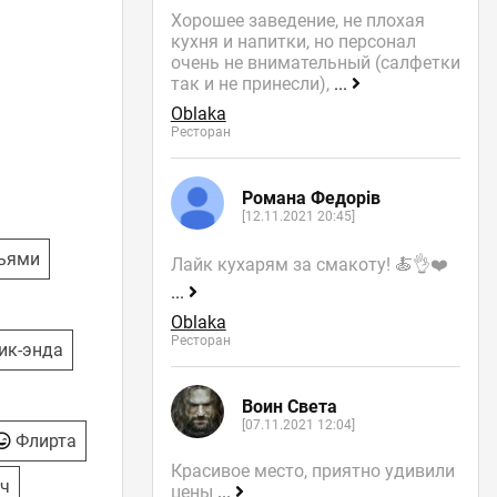
Хорошее заведение, не плохая
кухня и напитки, но персонал
очень не внимательный (салфетки
так и не принесли),
...
Oblaka
Ресторан
Романа Федорів
[12.11.2021 20:45]
зьями
Лайк кухарям за смакоту! 🍝👌❤️
...
Oblaka
Ресторан
ик-энда
Воин Света
[07.11.2021 12:04]
Флирта
Красивое место, приятно удивили
еч
цены
...