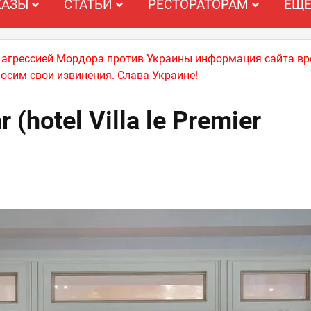
КАЗЫ
СТАТЬИ
РЕСТОРАТОРАМ
ЕЩ
й агрессией Мордора против Украины информация сайта вр
носим свои извинения. Слава Украине!
r (hotel Villa le Premier