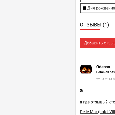
Дня рождени
ОТЗЫВЫ (1)
Добавить отзы
Odessa
Новичок
отз
22.04.2014 0
а
а где отзывы? кт
De le Mar (hotel Vil