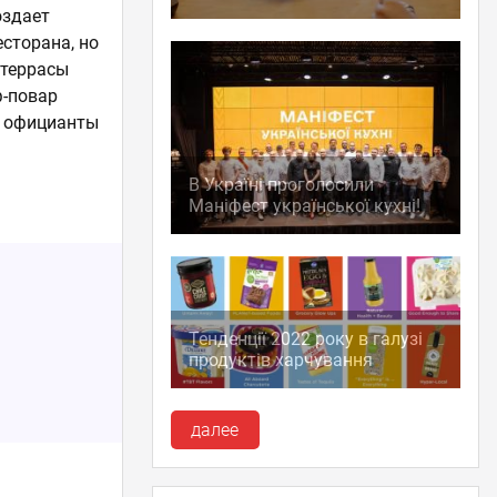
оздает
сторана, но
 террасы
ф-повар
, официанты
В Україні проголосили
Маніфест української кухні!
Тенденції 2022 року в галузі
продуктів харчування
далее