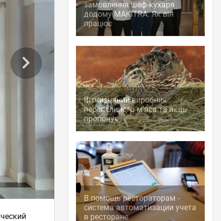
замовлення шеф-кухаря
додому MAKITRA. Як він
працює
Вітчизняний виробник
перепелиного м'яса та яєць
пропонує
В помощь рестораторам -
система автоматизации учета
ический
в ресторане