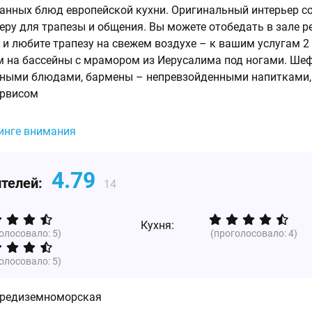
анных блюд европейской кухни. Оригинальный интерьер с
ру для трапезы и общения. Вы можете отобедать в зале ре
 и любите трапезу на свежем воздухе – к вашим услугам 2
м на бассейны с мрамором из Иерусалима под ногами. Ше
ьными блюдами, бармены – непревзойденными напитками
ервисом
тинге внимания
4.79
ителей:
14
Кухня:
голосовало:
5
)
(проголосовало:
4
)
голосовало:
5
)
редиземноморская