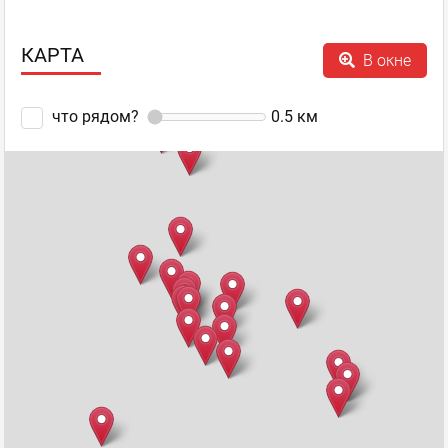
Гость
05.12.2012 23:29
КАРТА
В окне
Волконский на Льва Толстого
ужасный сервис
что рядом?
0.5
км
Волконский
,
Оценка
0
0
Французская булочная-
кондитерская
пожаловаться
ул. Льва Толстого, 1
ответить
facebook
twitter
Валентина
Гость
03.12.2012 15:46
Примите поздравления от постоянной вашей гостьи.
Магазин на Богдана Хмельницкого получился очень