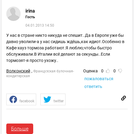
irina
Гость
04.01.2013 14:50
У нас в стране никто никуда не спешит..Да в Европе уже бы
давно уволили-а у нас сидишь ждёшь,как идиот.Особенно в
Кафе-хауз тормоза работают.Я люблю,чтобы быстро
обслуживали.В Италии всё делают за секунды..Если
тормозят-я просто ухожу..
Волконский
,
Оценка
0
0
Французская булочная-
кондитерская
пожаловаться
ответить
facebook
twitter
Алексей
Больше