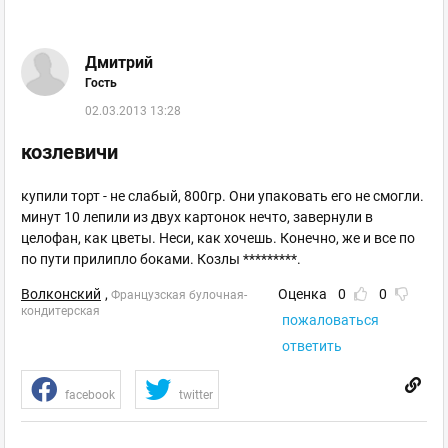
Дмитрий
Гость
02.03.2013 13:28
козлевичи
купили торт - не слабый, 800гр. Они упаковать его не смогли.
минут 10 лепили из двух картонок нечто, завернули в
целофан, как цветы. Неси, как хочешь. Конечно, же и все по
по пути прилипло боками. Козлы *********.
Волконский
,
Оценка
0
0
Французская булочная-
кондитерская
пожаловаться
ответить
facebook
twitter