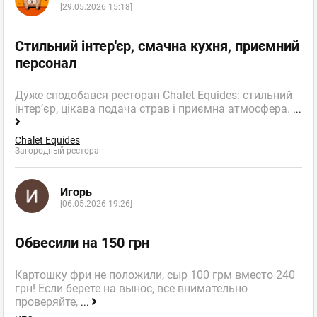
А какая потрясающая живопись
[29.05.2026 15:18]
Все просто отлично, а какая живопись художника
Стильний інтер'єр, смачна кухня, приємний
Корецкого, очень приятно!
персонал
Волконский
,
Оценка
0
0
Французская булочная-
кондитерская
Дуже сподобався ресторан Chalet Equides: стильний
пожаловаться
інтер’єр, цікава подача страв і приємна атмосфера.
...
ответить
Chalet Equides
facebook
twitter
Загородный ресторан
Игорь
[06.05.2026 19:26]
natulya
Новичок
отзывов: 2
Обвесили на 150 грн
16.04.2011 17:36
все плохо
Картошку фри не положили, сыр 100 грм вместо 240
грн! Если берете на вынос, все внимательно
проверяйте,
...
Все плохо и не вкусно!!!!