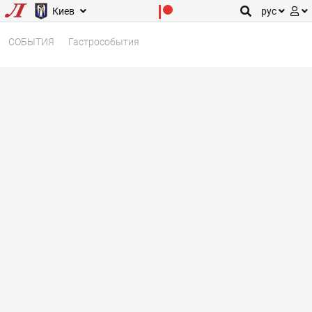
Киев
рус
СОБЫТИЯ
Гастрособытия