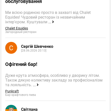
обслуговування
пнншн
Ми всією родиною просто в захваті від Chalet
Недавно была в заведение Волконский в гольф-клубе на
Equides! Чудовий ресторан із незвичайним
Оболони.
інтер'єром. Куштували
...
Chalet Equides
Таких вкусных пирожков с шололадом и миндалаем я еще не
Загородный ресторан
ела никогда!!!!!!!!!! вкуснятина!!!!
Волконский
,
Оценка
0
0
Французская булочная-
Сергій Шевченко
кондитерская
пожаловаться
[28.06.2026 20:13]
пр. Героев Сталинграда, 10д (Киевский
Гольф центр)
ответить
Офігений бар!
facebook
twitter
Дуже крута атмосфера, особливо у дворику літом.
Також дякую колективу закладу за професіоналізм
та лояльність.
...
Гость
Punkraft
Бар крафтового пива
Гость
13.05.2011 13:46
Світлана