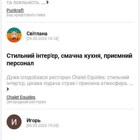
та лояльність.
...
Punkraft
Бар крафтового пива
Світлана
[29.05.2026 15:18]
Стильний інтер'єр, смачна кухня, приємний
персонал
Дуже сподобався ресторан Chalet Equides: стильний
інтер’єр, цікава подача страв і приємна атмосфера.
...
Chalet Equides
Загородный ресторан
Игорь
[06.05.2026 19:26]