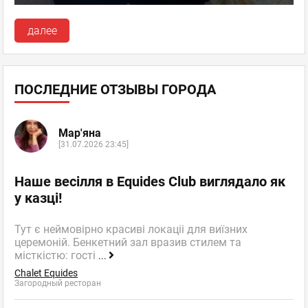
далее
ПОСЛЕДНИЕ ОТЗЫВЫ ГОРОДА
Мар'яна
[31.07.2026 23:45]
Наше весілля в Equides Club виглядало як
у казці!
Тут є неймовірно красиві локаціі для виїзних
церемоній. Бенкетний зал вразив стилем та
місткістю: гості
...
Chalet Equides
Загородный ресторан