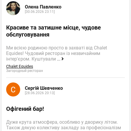
Олена Павленко
[30.06.2026 23:11]
Красиве та затишне місце, чудове
обслуговування
Ми всією родиною просто в захваті від Chalet
Equides! Чудовий ресторан із незвичайним
інтер'єром. Куштували
...
Chalet Equides
Загородный ресторан
Сергій Шевченко
[28.06.2026 20:13]
Офігений бар!
Дуже крута атмосфера, особливо у дворику літом.
Також дякую колективу закладу за професіоналізм