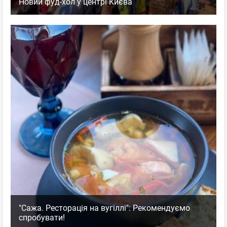
Новий фуд-хол у центрі Києва
"Сажа. Ресторація на вугіллі": Рекомендуємо
спробувати!