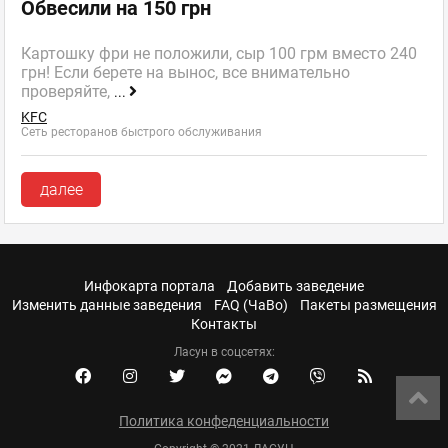
Обвесили на 150 грн
Картошку фри не положили, сыр 100 грм вместо 240
грн! Если берете на вынос, все внимательно
проверяйте,
...
KFC
Сеть ресторанов быстрого обслуживания
далее
Инфокарта портала
Добавить заведение
Изменить данные заведения
FAQ (ЧаВо)
Пакеты размещения
Контакты
Ласун в соцсетях:
Политика конфеденциальности