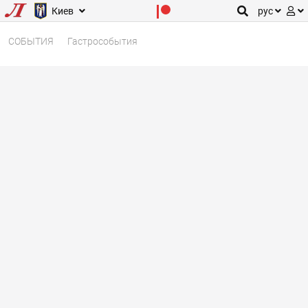
Киев
рус
СОБЫТИЯ
Гастрособытия