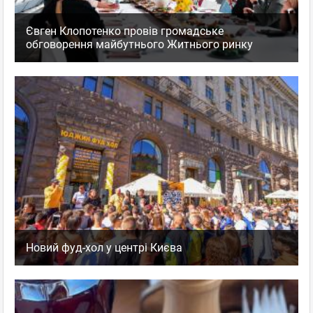
Євген Клопотенко провів громадське
обговорення майбутнього Житнього ринку
Новий фуд-хол у центрі Києва