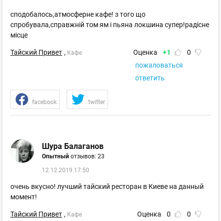
сподобалось,атмосферне кафе! з того що
спробувала,справжній том ям і пьяна локшина супер!радісне
місце
Тайский Привет
,
Оценка
+1
0
Кафе
пожаловаться
ответить
facebook
twitter
Шура Балаганов
Опытный
отзывов: 23
12.12.2019 17:50
очень вкусно! лучший тайский ресторан в Киеве на данный
момент!
Тайский Привет
,
Оценка
0
0
Кафе