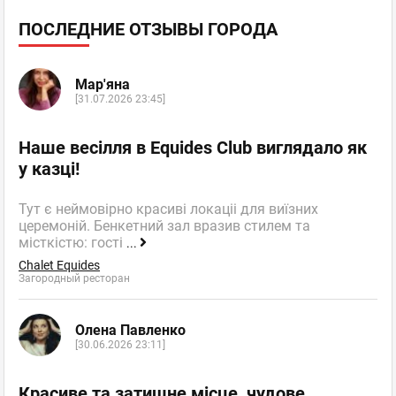
ПОСЛЕДНИЕ ОТЗЫВЫ ГОРОДА
Мар'яна
[31.07.2026 23:45]
Наше весілля в Equides Club виглядало як
у казці!
Тут є неймовірно красиві локаціі для виїзних
церемоній. Бенкетний зал вразив стилем та
місткістю: гості
...
Chalet Equides
Загородный ресторан
Олена Павленко
[30.06.2026 23:11]
Красиве та затишне місце, чудове