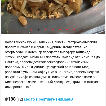
Кафе тайской кухни «Тайский Привет» - гастрономический
проект Михаила и Дарьи Кацуриних. Концептуально
оформленный интерьер передает атмосферу Таиланда.
"Чтобы создать меню, мы проехали Таиланд от Чианг Рая до
Пангана, провели десяток собеседований с тайскими
поварами, жили и учились у чудесной Аэ в Чианг Мае,
работали в уличном кафе у Пуи в Бангкоке, провели неделю
на кухне «кафе со шпицем» в Чалокламе. Вместе с нами в
Киев переехал замечательный бренд-шеф, Приича Кхантукха
или просто - Ча."
#188
(↓2)
место в рейтинге внимания