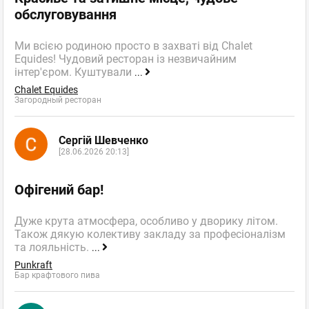
обслуговування
Ми всією родиною просто в захваті від Chalet
Equides! Чудовий ресторан із незвичайним
інтер'єром. Куштували
...
Chalet Equides
Загородный ресторан
Сергій Шевченко
[28.06.2026 20:13]
Офігений бар!
Дуже крута атмосфера, особливо у дворику літом.
Також дякую колективу закладу за професіоналізм
та лояльність.
...
Punkraft
Бар крафтового пива