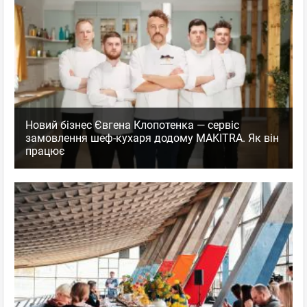
Новий бізнес Євгена Клопотенка — сервіс
замовлення шеф-кухаря додому MAKITRA. Як він
працює