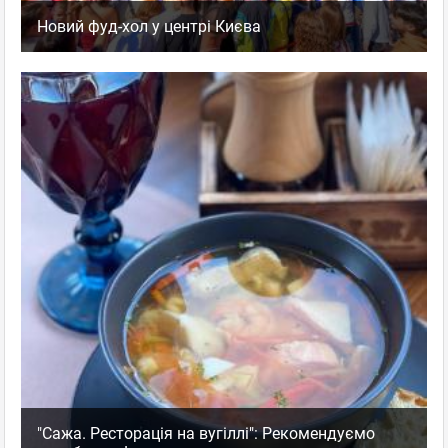
Новий фуд-хол у центрі Києва
"Сажа. Ресторація на вугіллі": Рекомендуємо