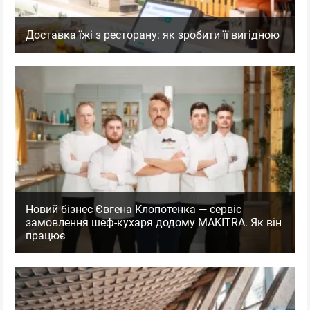
Доставка їжі з ресторану: як зробити її вигідною
Новий бізнес Євгена Клопотенка — сервіс
замовлення шеф-кухаря додому MAKITRA. Як він
працює