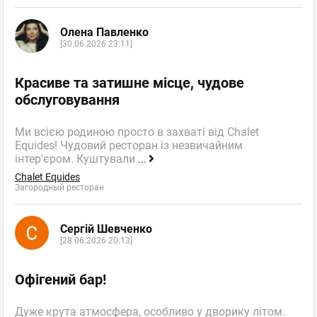
Олена Павленко
[30.06.2026 23:11]
Красиве та затишне місце, чудове
обслуговування
Ми всією родиною просто в захваті від Chalet
Equides! Чудовий ресторан із незвичайним
інтер'єром. Куштували
...
Chalet Equides
Загородный ресторан
Сергій Шевченко
[28.06.2026 20:13]
Офігений бар!
Дуже крута атмосфера, особливо у дворику літом.