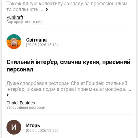
Також дякую колективу закладу за професіоналізм
та лояльність.
...
Punkraft
Бар крафтового пива
Світлана
[29.05.2026 15:18]
Стильний інтер'єр, смачна кухня, приємний
персонал
Дуже сподобався ресторан Chalet Equides: стильний
інтер’єр, цікава подача страв і приємна атмосфера.
...
Chalet Equides
Загородный ресторан
Игорь
[06.05.2026 19:26]