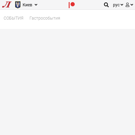
Киев
рус
СОБЫТИЯ
Гастрособытия