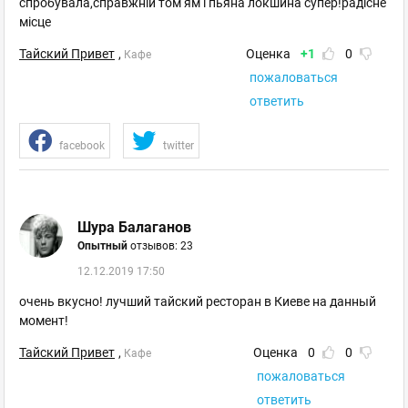
спробувала,справжній том ям і пьяна локшина супер!радісне
місце
Тайский Привет
,
Оценка
+1
0
Кафе
пожаловаться
ответить
facebook
twitter
Шура Балаганов
Опытный
отзывов: 23
12.12.2019 17:50
очень вкусно! лучший тайский ресторан в Киеве на данный
момент!
Тайский Привет
,
Оценка
0
0
Кафе
пожаловаться
ответить