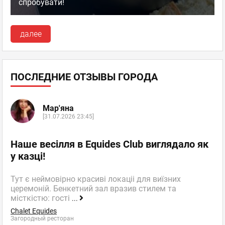
спробувати!
далее
ПОСЛЕДНИЕ ОТЗЫВЫ ГОРОДА
Мар'яна
[31.07.2026 23:45]
Наше весілля в Equides Club виглядало як
у казці!
Тут є неймовірно красиві локаціі для виїзних
церемоній. Бенкетний зал вразив стилем та
місткістю: гості
...
Chalet Equides
Загородный ресторан