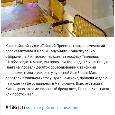
Кафе тайской кухни «Тайский Привет» - гастрономический
проект Михаила и Дарьи Кацуриних. Концептуально
оформленный интерьер передает атмосферу Таиланда.
"Чтобы создать меню, мы проехали Таиланд от Чианг Рая до
Пангана, провели десяток собеседований с тайскими
поварами, жили и учились у чудесной Аэ в Чианг Мае,
работали в уличном кафе у Пуи в Бангкоке, провели неделю
на кухне «кафе со шпицем» в Чалокламе. Вместе с нами в
Киев переехал замечательный бренд-шеф, Приича Кхантукха
или просто - Ча."
#186
(↓1)
место в рейтинге внимания