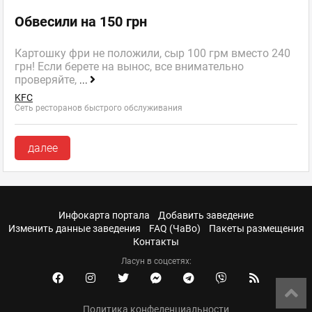
Обвесили на 150 грн
Картошку фри не положили, сыр 100 грм вместо 240
грн! Если берете на вынос, все внимательно
проверяйте,
...
KFC
Сеть ресторанов быстрого обслуживания
далее
Инфокарта портала
Добавить заведение
Изменить данные заведения
FAQ (ЧаВо)
Пакеты размещения
Контакты
Ласун в соцсетях:
Политика конфеденциальности