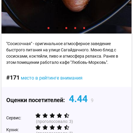
"Сосисочная" - оригинальное атмосферное заведение
быстрого питания на улице Сагайдачного. Меню блюд с
сосисками, коктейли, пиво и атмосфера релакса. Ранее в
этом помещении работало кафе "Любовь-Морковь".
#171
место в рейтинге внимания
4.44
Оценки посетителей:
9
Сервис:
(проголосовало:
3
)
Кухня: