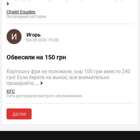
Chalet Equides
Загородный ресторан
Игорь
[06.05.2026 19:26]
Обвесили на 150 грн
Картошку фри не положили, сыр 100 грм вместо 240
грн! Если берете на вынос, все внимательно
проверяйте,
...
KFC
Сеть ресторанов быстрого обслуживания
далее