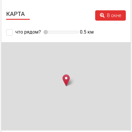
КАРТА
В окне
что рядом?
0.5
км