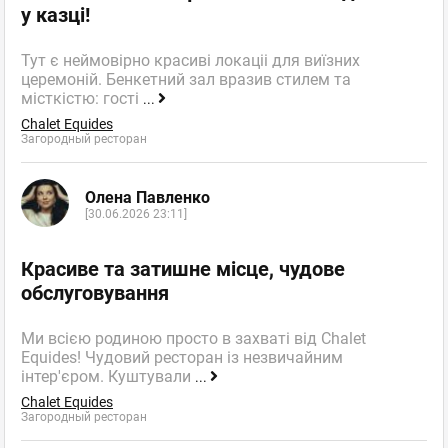
у казці!
Тут є неймовірно красиві локаціі для виїзних
церемоній. Бенкетний зал вразив стилем та
місткістю: гості
...
Chalet Equides
Загородный ресторан
Олена Павленко
[30.06.2026 23:11]
Красиве та затишне місце, чудове
обслуговування
Ми всією родиною просто в захваті від Chalet
Equides! Чудовий ресторан із незвичайним
інтер'єром. Куштували
...
Chalet Equides
Загородный ресторан