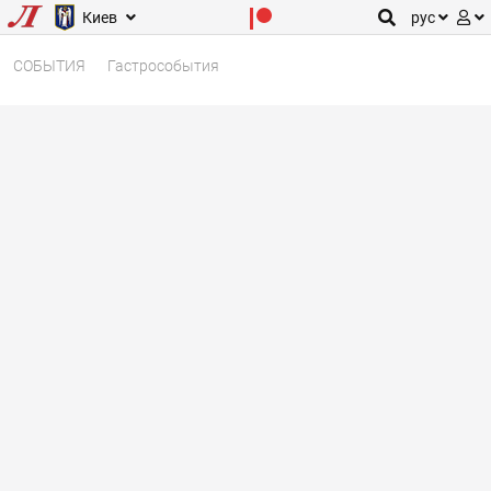
Киев
рус
СОБЫТИЯ
Гастрособытия