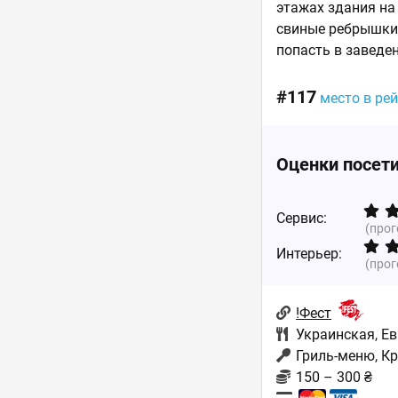
этажах здания на
свиные ребрышки,
попасть в заведе
#117
место в ре
Оценки посет
Сервис:
(про
Интерьер:
(про
!Фест
Украинская
,
Ев
Гриль-меню, К
150 – 300 ₴