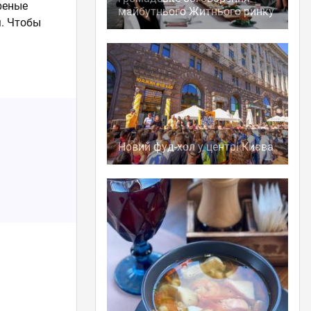
реные
майбутнього Житнього ринку
. Чтобы
Новий фуд-хол у центрі Києва