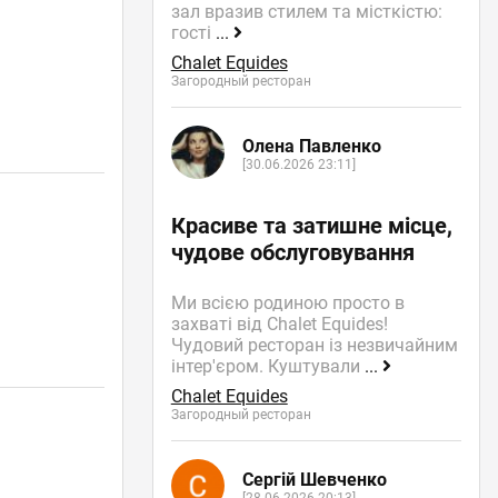
зал вразив стилем та місткістю:
гості
...
Chalet Equides
Загородный ресторан
Олена Павленко
[30.06.2026 23:11]
Красиве та затишне місце,
чудове обслуговування
Ми всією родиною просто в
захваті від Chalet Equides!
Чудовий ресторан із незвичайним
інтер'єром. Куштували
...
Chalet Equides
Загородный ресторан
Сергій Шевченко