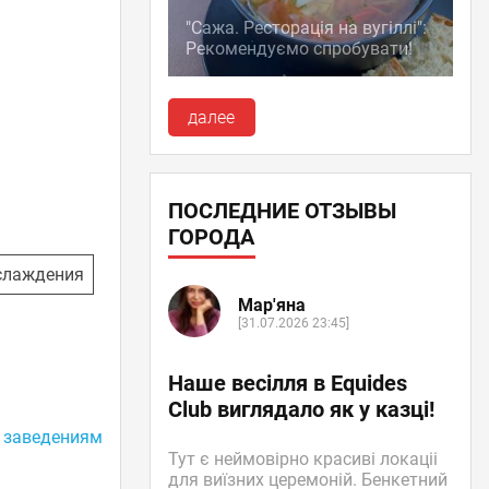
"Сажа. Ресторація на вугіллі":
Рекомендуємо спробувати!
далее
ПОСЛЕДНИЕ ОТЗЫВЫ
ГОРОДА
слаждения
Мар'яна
[31.07.2026 23:45]
Наше весілля в Equides
Club виглядало як у казці!
 заведениям
Тут є неймовірно красиві локаціі
для виїзних церемоній. Бенкетний