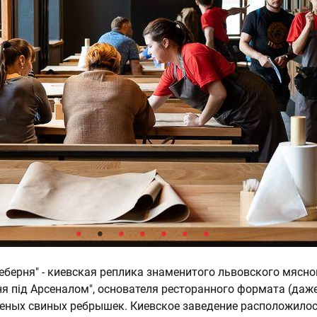
Реберня" - киевская реплика знаменитого львовского мясно
ня під Арсеналом", основателя ресторанного формата (даже
еных свиных ребрышек. Киевское заведение расположилос