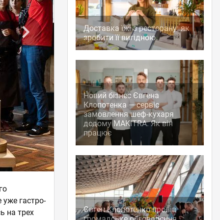
Доставка їжі з ресторану: як
зробити її вигідною
Новий бізнес Євгена
Клопотенка — сервіс
замовлення шеф-кухаря
додому MAKITRA. Як він
працює
го
 уже гастро-
Євген Клопотенко провів
ь на трех
громадське обговорення