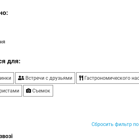
но:
ня
я для:
ринки
Встречи с друзьями
Гастрономического на
ристами
Съемок
Сбросить фильтр по
звозі