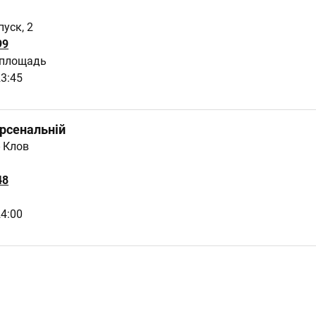
уск, 2
99
 площадь
23:45
рсенальній
- Клов
48
24:00