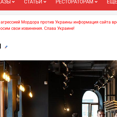
КАЗЫ
СТАТЬИ
РЕСТОРАТОРАМ
ЕЩ
й агрессией Мордора против Украины информация сайта вр
носим свои извинения. Слава Украине!
я