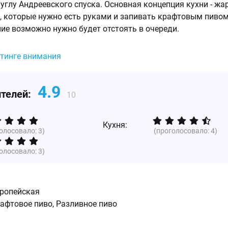
 углу Андреевского спуска. Основная концепция кухни - жа
 которые нужно есть руками и запивать крафтовым пивом
ние возможно нужно будет отстоять в очереди.
йтинге внимания
4.9
ителей:
10
Кухня:
голосовало:
3
)
(проголосовало:
4
)
голосовало:
3
)
ропейская
рафтовое пиво, Разливное пиво