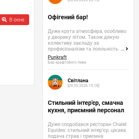
[28.06.2026 20:13]
Офігений бар!
В окне
Дуже крута атмосфера, особливо
у дворику літом. Також дякую
колективу закладу за
професіоналізм та лояльність.
...
Punkraft
Бар крафтового пива
Світлана
[29.05.2026 15:18]
Стильний інтер'єр, смачна
кухня, приємний персонал
Дуже сподобався ресторан Chalet
Equides: стильний інтер’єр, цікава
подача страв і приємна