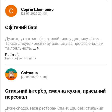
Владислав
Сергій Шевченко
Новичок
отзывов: 9
[28.06.2026 20:13]
04.09.2023 18:45
Такой вкусной еды в баре я нигде не пробовал. Бургеры
Офігений бар!
вкуснейшие, стейки на уровне и ко всему этому ещё и
качественный крафт. Must visit, если вы вдруг оказались на
Дуже крута атмосфера, особливо у дворику літом.
Подоле!
Також дякую колективу закладу за професіоналізм
та лояльність.
...
Punkraft
,
Оценка
0
0
Бар крафтового пива
Punkraft
пожаловаться
Бар крафтового пива
ответить
Світлана
facebook
twitter
[29.05.2026 15:18]
Стильний інтер'єр, смачна кухня, приємний
персонал
Владислав
Новичок
отзывов: 9
Дуже сподобався ресторан Chalet Equides: стильний
30.05.2023 20:34