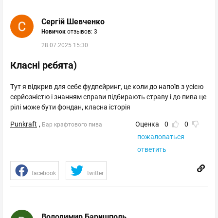
Сергій Шевченко
Новичок
отзывов: 3
28.07.2025 15:30
Класні рєбята)
Тут я відкрив для себе фудпейринг, це коли до напоїв з усією
серйозністю і знанням справи підбирають страву і до пива це
рілі може бути фондан, класна історія
Punkraft
,
Оценка
0
0
Бар крафтового пива
пожаловаться
ответить
facebook
twitter
Володимир Баришполь