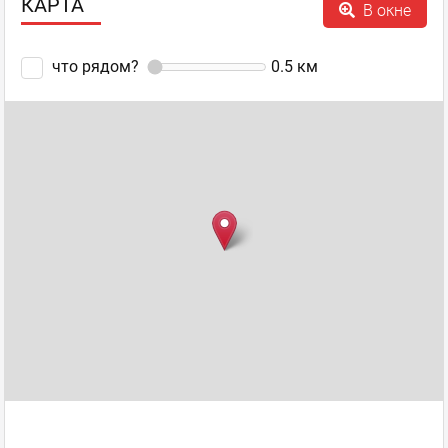
КАРТА
В окне
Punkraft обожнюю!
Найгучніші вечірки тут гуділи ще років 5 тому, але і зараз
что рядом?
0.5
км
люблю сюди зайти на шмат достойного стейка і келих
крафта.
Punkraft
,
Оценка
0
0
Бар крафтового пива
пожаловаться
ответить
facebook
twitter
Андрій Уйвов
Новичок
отзывов: 2
24.02.2025 13:38
Бар - топчик, раджу особливо тим, хто вважає, що
перепробував всі види крафта. Тут вас точно здивують.