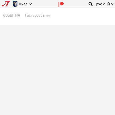
Киев
рус
СОБЫТИЯ
Гастрособытия