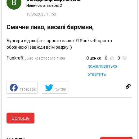
Новичок
отзывов: 2
13.05.2025 11:53
Смачне пиво, веселі бармени,
Бургери від шефа – просто казка. Я Punkraft просто
обожнюю і завжди всім раджу :)
Punkraft
,
Оценка
0
0
Бар крафтового пива
пожаловаться
ответить
facebook
twitter
Олександр Яцина
Больше
Новичок
отзывов: 2
11.03.2025 13:19