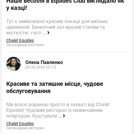
Наше весілля в Equides Club виглядало як
у казці!
facebook
twitter
Тут є неймовірно красиві локаціі для виїзних
церемоній. Бенкетний зал вразив стилем та
місткістю: гості
...
Сергій Нагорний
Chalet Equides
Новичок
отзывов: 1
Загородный ресторан
17.10.2023 18:00
Останнього разу був у Punkraft пару місяців тому і досі під
Олена Павленко
враженням від смаку мексиканських тако. Замовляйте з
[30.06.2026 23:11]
креветкою, якщо хочете по-справжньому кайфанути)
Punkraft
,
Оценка
0
0
Красиве та затишне місце, чудове
Бар крафтового пива
обслуговування
пожаловаться
ответить
Ми всією родиною просто в захваті від Chalet
Equides! Чудовий ресторан із незвичайним
facebook
twitter
інтер'єром. Куштували
...
Chalet Equides
Загородный ресторан