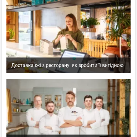
facebook
twitter
Юлія Руденок
Новичок
отзывов: 1
14.10.2024 16:49
Окрема вдячність за благодійні ініціативи, що ви
влаштовуєте. Пиво ж, як завжди, супер. Тримаймося!
Доставка їжі з ресторану: як зробити її вигідною
Punkraft
,
Оценка
+4
0
Бар крафтового пива
пожаловаться
ответить
facebook
twitter
Петро Щербін
Новичок
отзывов: 1