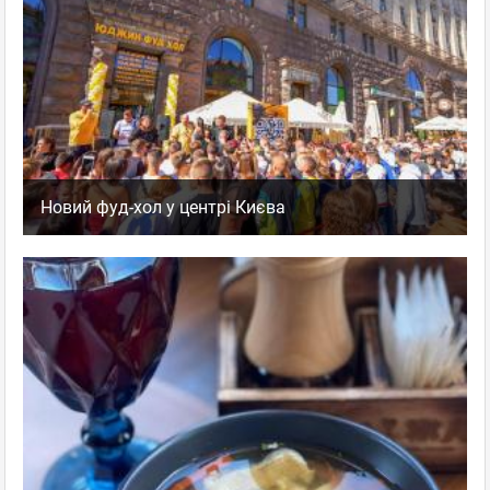
Щиро дякую Рамезу за цікаві крафтові рекомендації! Завжди
знає, що запропонувати і як приємно здивувати :)
Punkraft
,
Оценка
0
0
Бар крафтового пива
пожаловаться
ответить
facebook
twitter
Новий фуд-хол у центрі Києва
Ніна Вдовиченко
Новичок
отзывов: 1
26.01.2024 15:54
Вчера со мной случился самый вкусный бургер. Именно в
Punkraft. Бургер от Бати — это ну очень вкусно и сытно.
Зашерили бургер с парнем, оба остались сыты и довольны!
Punkraft
,
Оценка
0
0
Бар крафтового пива
пожаловаться