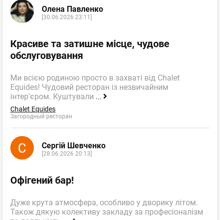
Олена Павленко
[30.06.2026 23:11]
Красиве та затишне місце, чудове
обслуговування
Ми всією родиною просто в захваті від Chalet
Equides! Чудовий ресторан із незвичайним
інтер'єром. Куштували
...
Chalet Equides
Загородный ресторан
Сергій Шевченко
[28.06.2026 20:13]
Офігений бар!
Дуже крута атмосфера, особливо у дворику літом.
Також дякую колективу закладу за професіоналізм