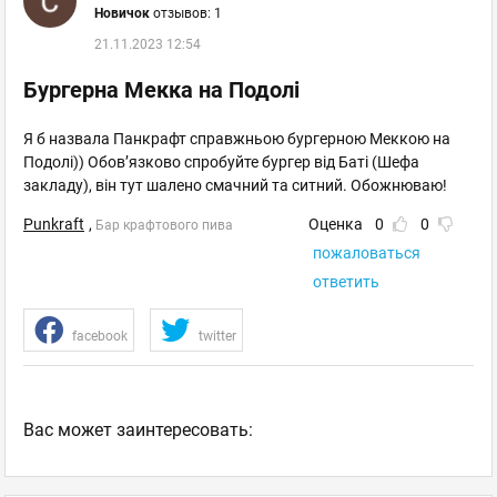
Новичок
отзывов: 1
21.11.2023 12:54
Бургерна Мекка на Подолі
Я б назвала Панкрафт справжньою бургерною Меккою на
Подолі)) Обов’язково спробуйте бургер від Баті (Шефа
закладу), він тут шалено смачний та ситний. Обожнюваю!
Punkraft
,
Оценка
0
0
Бар крафтового пива
пожаловаться
ответить
facebook
twitter
Ваc может заинтересовать: