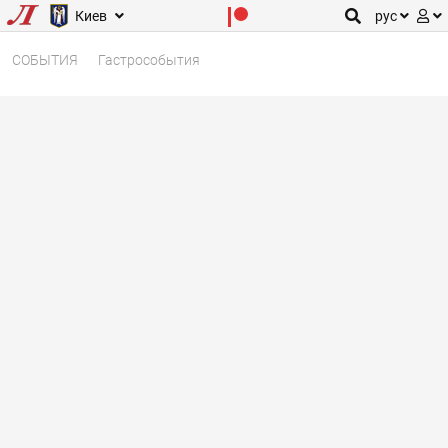
Киев
рус
СОБЫТИЯ
Гастрособытия