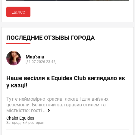
далее
ПОСЛЕДНИЕ ОТЗЫВЫ ГОРОДА
Мар'яна
[31.07.2026 23:45]
Наше весілля в Equides Club виглядало як
у казці!
Тут є неймовірно красиві локаціі для виїзних
церемоній. Бенкетний зал вразив стилем та
місткістю: гості
...
Chalet Equides
Загородный ресторан