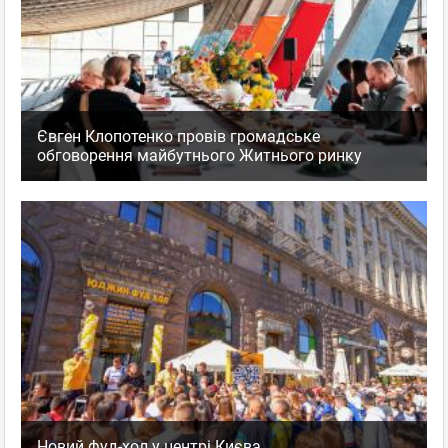
Євген Клопотенко провів громадське
обговорення майбутнього Житнього ринку
Новий фуд-хол у центрі Києва