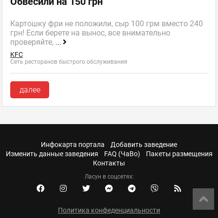
Обвесили на 150 грн
Картошку фри не положили, сыр 100 грм вместо 240
грн! Если берете на вынос, все внимательно
проверяйте,
...
KFC
Сеть ресторанов быстрого обслуживания
далее
Инфокарта портала
Добавить заведение
Изменить данные заведения
FAQ (ЧаВо)
Пакеты размещения
Контакты
Ласун в соцсетях:
Политика конфеденциальности