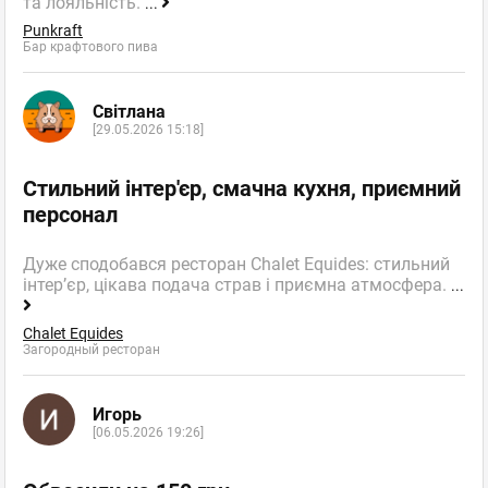
та лояльність.
...
Punkraft
Бар крафтового пива
Світлана
[29.05.2026 15:18]
Стильний інтер'єр, смачна кухня, приємний
персонал
Дуже сподобався ресторан Chalet Equides: стильний
інтер’єр, цікава подача страв і приємна атмосфера.
...
Chalet Equides
Загородный ресторан
Игорь
[06.05.2026 19:26]