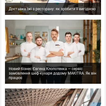
Доставка їжі з ресторану: як зробити її вигідною
Новий бізнес Євгена Клопотенка — сервіс
замовлення шеф-кухаря додому MAKITRA. Як він
працює