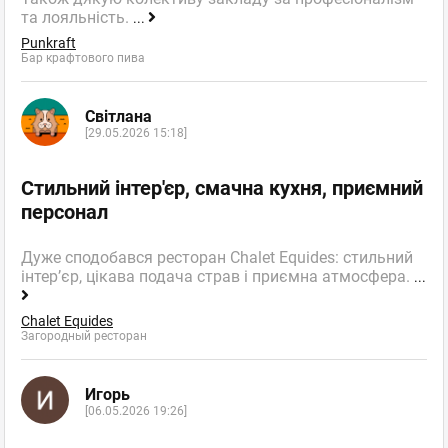
та лояльність.
...
Punkraft
Бар крафтового пива
Світлана
[29.05.2026 15:18]
Стильний інтер'єр, смачна кухня, приємний
персонал
Дуже сподобався ресторан Chalet Equides: стильний
інтер’єр, цікава подача страв і приємна атмосфера.
...
Chalet Equides
Загородный ресторан
Игорь
[06.05.2026 19:26]