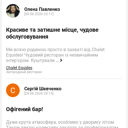
Олена Павленко
[30.06.2026 23:11]
Красиве та затишне місце, чудове
обслуговування
Ми всією родиною просто в захваті від Chalet
Equides! Чудовий ресторан із незвичайним
інтер'єром. Куштували
...
Chalet Equides
Загородный ресторан
Сергій Шевченко
[28.06.2026 20:13]
Офігений бар!
Дуже крута атмосфера, особливо у дворику літом.
Також дякую колективу закладу за професіоналізм