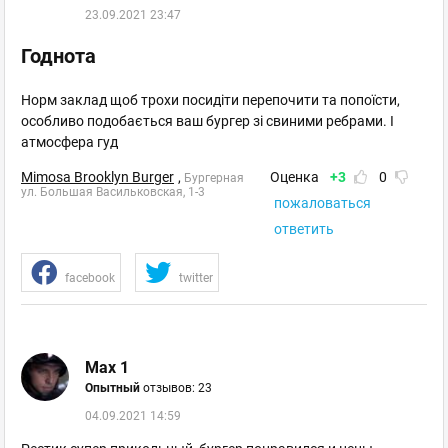
23.09.2021 23:47
Годнота
Норм заклад щоб трохи посидіти перепочити та попоїсти,
особливо подобається ваш бургер зі свиними ребрами. І
атмосфера гуд
Mimosa Brooklyn Burger
,
Оценка
+3
0
Бургерная
ул. Большая Васильковская, 1-3
пожаловаться
ответить
facebook
twitter
Max 1
Опытный
отзывов: 23
04.09.2021 14:59