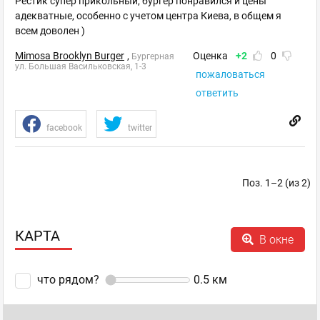
Рестик супер прикольный, бургер понравился и цены
адекватные, особенно с учетом центра Киева, в общем я
всем доволен )
Mimosa Brooklyn Burger
,
Оценка
+2
0
Бургерная
ул. Большая Васильковская, 1-3
пожаловаться
ответить
facebook
twitter
Поз. 1–2 (из 2)
КАРТА
В окне
что рядом?
0.5
км