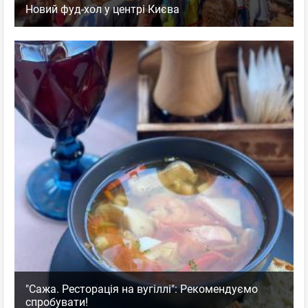
Новий фуд-хол у центрі Києва
"Сажа. Ресторація на вугіллі": Рекомендуємо
спробувати!