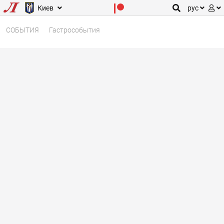
Киев
рус
СОБЫТИЯ
Гастрособытия