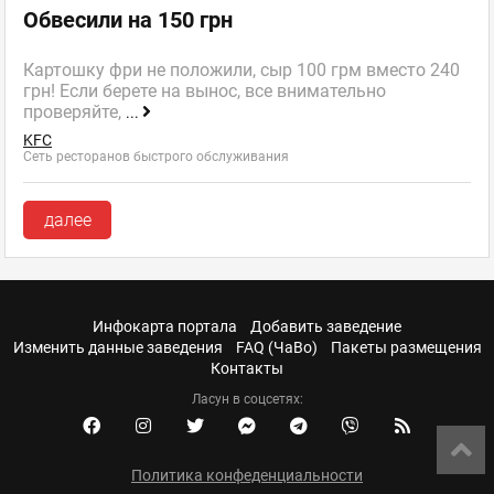
Обвесили на 150 грн
Картошку фри не положили, сыр 100 грм вместо 240
грн! Если берете на вынос, все внимательно
проверяйте,
...
KFC
Сеть ресторанов быстрого обслуживания
далее
Инфокарта портала
Добавить заведение
Изменить данные заведения
FAQ (ЧаВо)
Пакеты размещения
Контакты
Ласун в соцсетях:
Политика конфеденциальности