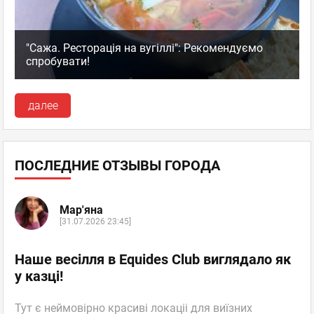
"Сажа. Ресторація на вугіллі": Рекомендуємо
спробувати!
далее
ПОСЛЕДНИЕ ОТЗЫВЫ ГОРОДА
Мар'яна
[31.07.2026 23:45]
Наше весілля в Equides Club виглядало як
у казці!
Тут є неймовірно красиві локаціі для виїзних