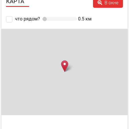
КАРТА
В окне
что рядом?
0.5
км