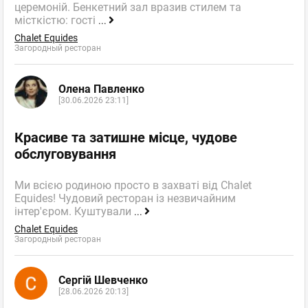
церемоній. Бенкетний зал вразив стилем та
місткістю: гості
...
Chalet Equides
Загородный ресторан
Олена Павленко
[30.06.2026 23:11]
Красиве та затишне місце, чудове
обслуговування
Ми всією родиною просто в захваті від Chalet
Equides! Чудовий ресторан із незвичайним
інтер'єром. Куштували
...
Chalet Equides
Загородный ресторан
Сергій Шевченко
[28.06.2026 20:13]