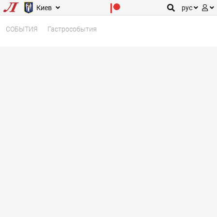
Киев
рус
СОБЫТИЯ
Гастрособытия