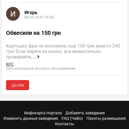
Игорь
[06.05.2026 19:26]
Обвесили на 150 грн
Картошку фри не положили, сыр 100 грм вместо 240
грн! Если берете на вынос, все внимательно
проверяйте,
...
KFC
Сеть ресторанов быстрого обслуживания
далее
Инфокарта портала
Добавить заведение
Изменить данные заведения
FAQ (ЧаВо)
Пакеты размещения
Контакты