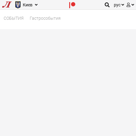
Киев
рус
СОБЫТИЯ
Гастрособытия