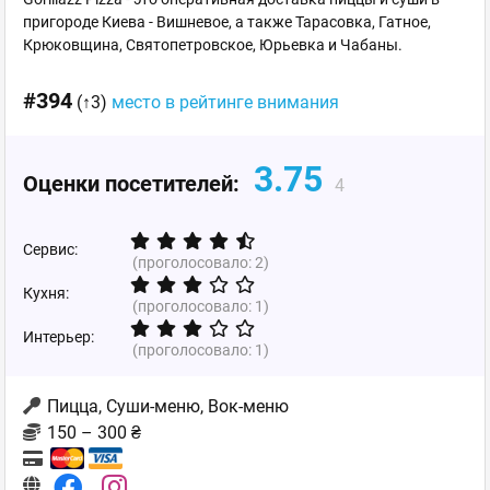
пригороде Киева - Вишневое, а также Тарасовка, Гатное,
Крюковщина, Святопетровское, Юрьевка и Чабаны.
#394
(↑3)
место в рейтинге внимания
3.75
Оценки посетителей:
4
Сервис:
(проголосовало:
2
)
Кухня:
(проголосовало:
1
)
Интерьер:
(проголосовало:
1
)
Пицца, Суши-меню, Вок-меню
150 – 300 ₴