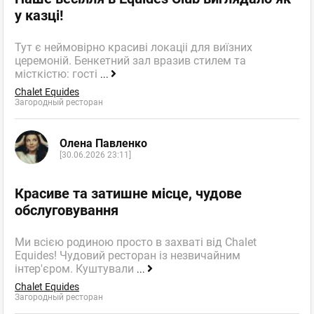
у казці!
Тут є неймовірно красиві локаціі для виїзних
церемоній. Бенкетний зал вразив стилем та
місткістю: гості
...
Chalet Equides
Загородный ресторан
Олена Павленко
[30.06.2026 23:11]
Красиве та затишне місце, чудове
обслуговування
Ми всією родиною просто в захваті від Chalet
Equides! Чудовий ресторан із незвичайним
інтер'єром. Куштували
...
Chalet Equides
Загородный ресторан