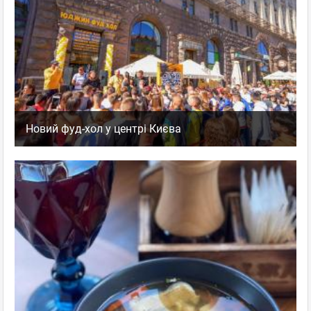
Новий фуд-хол у центрі Києва