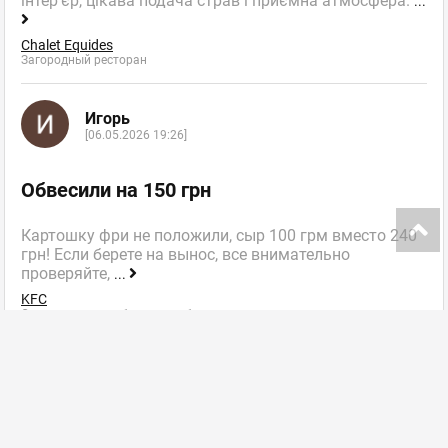
інтер’єр, цікава подача страв і приємна атмосфера.
...
Chalet Equides
Загородный ресторан
Игорь
[06.05.2026 19:26]
Обвесили на 150 грн
Картошку фри не положили, сыр 100 грм вместо 240
грн! Если берете на вынос, все внимательно
проверяйте,
...
KFC
Сеть ресторанов быстрого обслуживания
далее