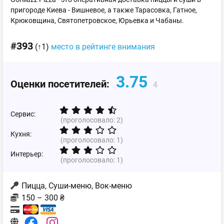
пригороде Киева - Вишневое, а также Тарасовка, Гатное,
Крюковщина, Святопетровское, Юрьевка и Чабаны.
#393
(↑1)
место в рейтинге внимания
3.75
Оценки посетителей:
4
Сервис:
(проголосовало:
2
)
Кухня:
(проголосовало:
1
)
Интерьер:
(проголосовало:
1
)
Пицца, Суши-меню, Вок-меню
150 – 300 ₴