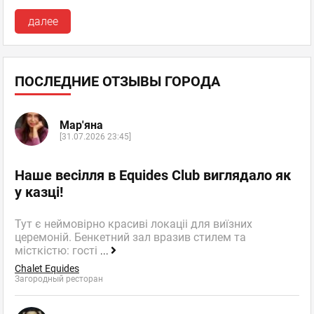
далее
ПОСЛЕДНИЕ ОТЗЫВЫ ГОРОДА
Мар'яна
[31.07.2026 23:45]
Наше весілля в Equides Club виглядало як
у казці!
Тут є неймовірно красиві локаціі для виїзних
церемоній. Бенкетний зал вразив стилем та
місткістю: гості
...
Chalet Equides
Загородный ресторан