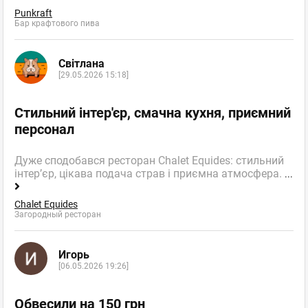
Punkraft
Бар крафтового пива
Світлана
[29.05.2026 15:18]
Стильний інтер'єр, смачна кухня, приємний
персонал
Дуже сподобався ресторан Chalet Equides: стильний
інтер’єр, цікава подача страв і приємна атмосфера.
...
Chalet Equides
Загородный ресторан
Игорь
[06.05.2026 19:26]
Обвесили на 150 грн