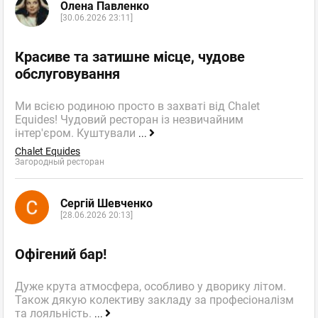
Олена Павленко
[30.06.2026 23:11]
Красиве та затишне місце, чудове
обслуговування
Ми всією родиною просто в захваті від Chalet
Equides! Чудовий ресторан із незвичайним
інтер'єром. Куштували
...
Chalet Equides
Загородный ресторан
Сергій Шевченко
[28.06.2026 20:13]
Офігений бар!
Дуже крута атмосфера, особливо у дворику літом.
Також дякую колективу закладу за професіоналізм
та лояльність.
...