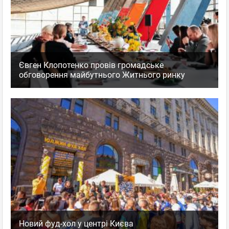
Євген Клопотенко провів громадське
обговорення майбутнього Житнього ринку
Новий фуд-хол у центрі Києва