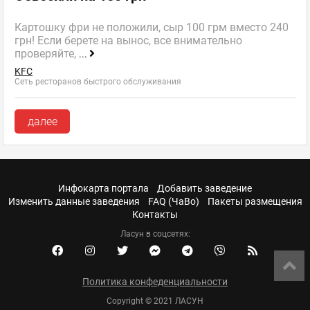
Картошку фри не положили, сыр 100 грм вместо 240
грн! Если берете на вынос, все внимательно
проверяйте,
...
KFC
Сеть ресторанов быстрого обслуживания
далее
Инфокарта портала
Добавить заведение
Изменить данные заведения
FAQ (ЧаВо)
Пакеты размещения
Контакты
Ласун в соцсетях:
Политика конфеденциальности
Copyright © 2021 ЛАСУН