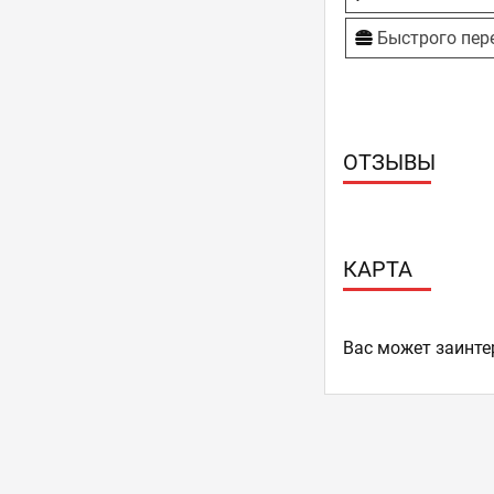
Быстрого пер
ОТЗЫВЫ
КАРТА
Ваc может заинте