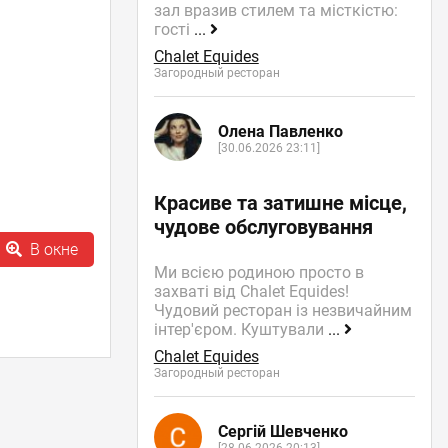
зал вразив стилем та місткістю:
гості
...
Chalet Equides
Загородный ресторан
Олена Павленко
[30.06.2026 23:11]
Красиве та затишне місце,
чудове обслуговування
В окне
Ми всією родиною просто в
захваті від Chalet Equides!
Чудовий ресторан із незвичайним
інтер'єром. Куштували
...
Chalet Equides
Загородный ресторан
Сергій Шевченко