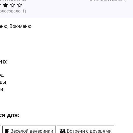
голосовало:
1
)
еню, Вок-меню
но:
юд
ццы
ши
я для:
Веселой вечеринки
Встречи с друзьями