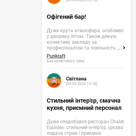
[28.06.2026 20:13]
Офігений бар!
Дуже крута атмосфера, особливо
у дворику літом. Також дякую
колективу закладу за
професіоналізм та лояльність.
...
Punkraft
Бар крафтового пива
Світлана
[29.05.2026 15:18]
Стильний інтер'єр, смачна
кухня, приємний персонал
Дуже сподобався ресторан Chalet
Equides: стильний інтер’єр, цікава
подача страв і приємна