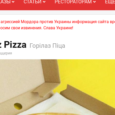
КАЗЫ
СТАТЬИ
РЕСТОРАТОРАМ
ЕЩ
й агрессией Мордора против Украины информация сайта вр
носим свои извинения. Слава Украине!
z Pizza
Горілаз Піца
иццерия