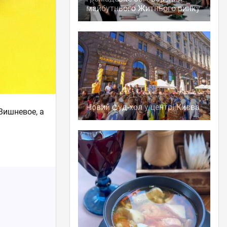
майбутнього Житнього ринку
Новий фуд-хол у центрі Києва
 Вишневое, а
.