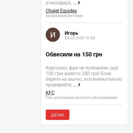
атмосфера.
...
Chalet Equides
Загородный ресторан
Игорь
[06.05.2026 19:26]
Обвесили на 150 грн
Картошку фри не положили, сыр
100 грм вместо 240 грн! Если
берете на вынос, все внимательно
проверяйте,
...
KFC
Сеть ресторанов быстрого обслуживания
далее