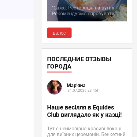
"Сажа. Ресторація на вугіллі":
Рекомендуємо спробувати!
далее
ПОСЛЕДНИЕ ОТЗЫВЫ
ГОРОДА
Мар'яна
[31.07.2026 23:45]
Наше весілля в Equides
Club виглядало як у казці!
Тут є неймовірно красиві локаціі
для виїзних церемоній. Бенкетний