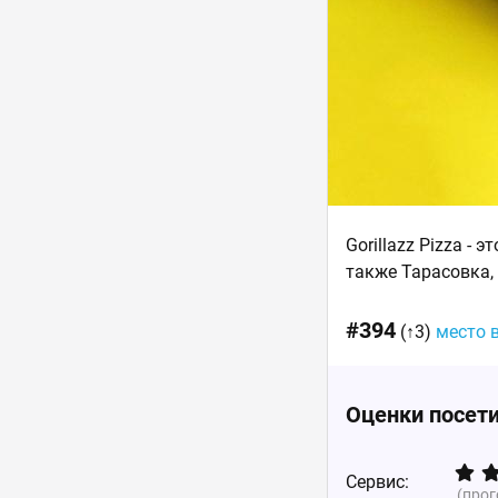
Gorillazz Pizza -
также Тарасовка,
#394
(↑3)
место 
Оценки посет
Сервис:
(про