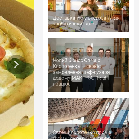
Доставка їжі з ресторану: як
зробити її вигідною
Новий бізнес Євгена
Клопотенка — сервіс
замовлення шеф-кухаря
додому MAKITRA. Як він
працює
Євген Клопотенко провів
громадське обговорення