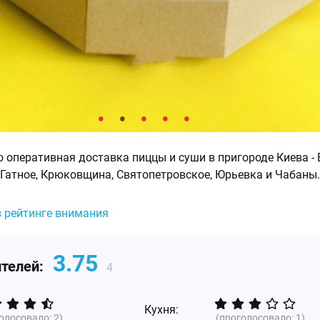
 это оперативная доставка пиццы и суши в пригороде Киева -
 Гатное, Крюковщина, Святопетровское, Юрьевка и Чабаны
в рейтинге внимания
3.75
ителей:
4
Кухня:
голосовало:
2
)
(проголосовало:
1
)