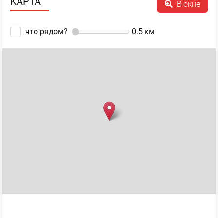
КАРТА
В окне
что рядом?
0.5
км