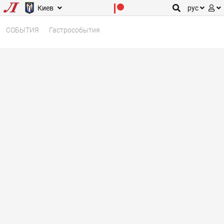
Киев
рус
СОБЫТИЯ
Гастрособытия