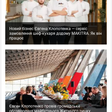
Новий бізнес Євгена Клопотенка — сервіс
замовлення шеф-кухаря додому MAKITRA. Як він
працює
Євген Клопотенко провів громадське
обговорення майбутнього Житнього ринку