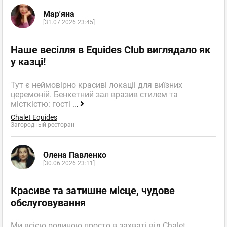
Мар'яна
[31.07.2026 23:45]
Наше весілля в Equides Club виглядало як
у казці!
Тут є неймовірно красиві локаціі для виїзних
церемоній. Бенкетний зал вразив стилем та
місткістю: гості
...
Chalet Equides
Загородный ресторан
Олена Павленко
[30.06.2026 23:11]
Красиве та затишне місце, чудове
обслуговування
Ми всією родиною просто в захваті від Chalet