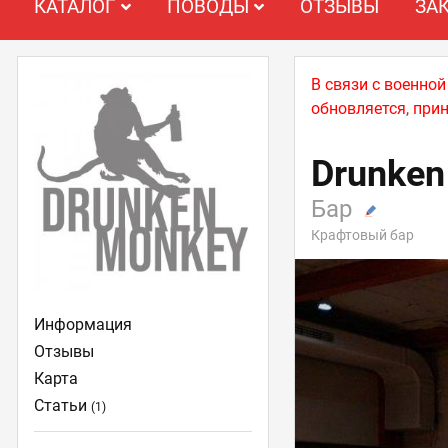
КАТАЛОГ
ПОВОДЫ
ОТЗЫВЫ
ЗА
В связи с военно
обновляется, при
Drunken
Бар
Крафтовый бар
Информация
Отзывы
Карта
Статьи
(1)