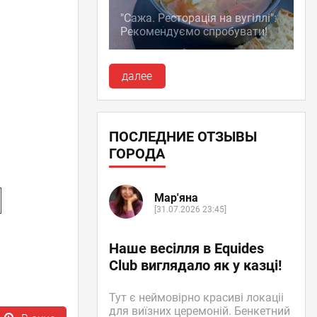
"Сажа. Ресторація на вугіллі":
Рекомендуємо спробувати!
далее
ПОСЛЕДНИЕ ОТЗЫВЫ
ГОРОДА
Мар'яна
[31.07.2026 23:45]
Наше весілля в Equides
Club виглядало як у казці!
Тут є неймовірно красиві локаціі
для виїзних церемоній. Бенкетний