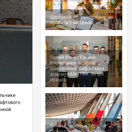
Доставка їжі з ресторану: як
зробити її вигідною
Новий бізнес Євгена
Клопотенка — сервіс
замовлення шеф-кухаря
додому MAKITRA. Як він
працює
альчике
рафтового
янной
Євген Клопотенко провів
громадське обговорення