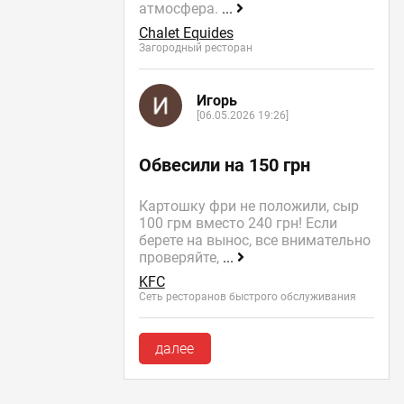
атмосфера.
...
Chalet Equides
Загородный ресторан
Игорь
[06.05.2026 19:26]
Обвесили на 150 грн
Картошку фри не положили, сыр
100 грм вместо 240 грн! Если
берете на вынос, все внимательно
проверяйте,
...
KFC
Сеть ресторанов быстрого обслуживания
далее