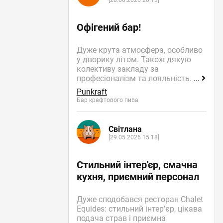
[28.06.2026 20:13]
Офігений бар!
Дуже крута атмосфера, особливо
у дворику літом. Також дякую
колективу закладу за
професіоналізм та лояльність.
...
Punkraft
Бар крафтового пива
Світлана
[29.05.2026 15:18]
Стильний інтер'єр, смачна
кухня, приємний персонал
Дуже сподобався ресторан Chalet
Equides: стильний інтер’єр, цікава
подача страв і приємна