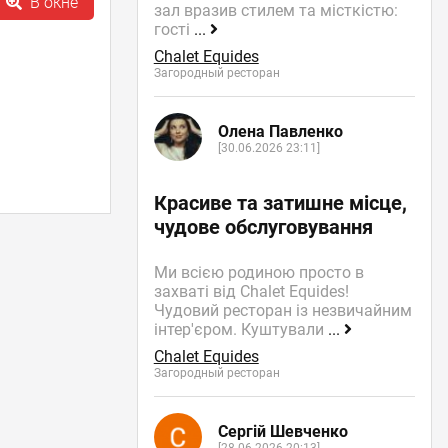
В окне
зал вразив стилем та місткістю:
гості
...
Chalet Equides
Загородный ресторан
Олена Павленко
[30.06.2026 23:11]
Красиве та затишне місце,
чудове обслуговування
Ми всією родиною просто в
захваті від Chalet Equides!
Чудовий ресторан із незвичайним
інтер'єром. Куштували
...
Chalet Equides
Загородный ресторан
Сергій Шевченко