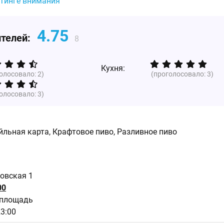
йтинге внимания
4.75
ителей:
8
Кухня:
голосовало:
2
)
(проголосовало:
3
)
голосовало:
3
)
йльная карта, Крафтовое пиво, Разливное пиво
новская 1
00
 площадь
23:00