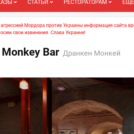
КАЗЫ
СТАТЬИ
РЕСТОРАТОРАМ
ЕЩ
й агрессией Мордора против Украины информация сайта вр
носим свои извинения. Слава Украине!
 Monkey Bar
Дранкен Монкей