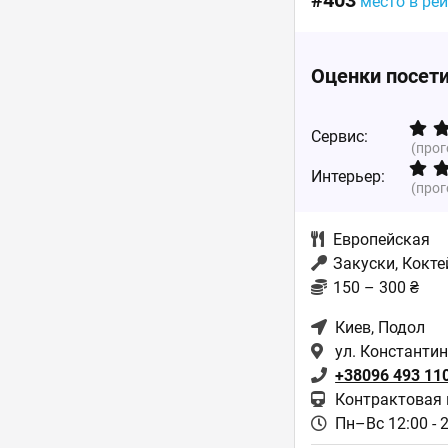
#403
место в ре
Оценки посет
Сервис:
(про
Интерьер:
(про
Европейская
Закуски, Кокте
150 – 300 ₴
Киев
, Подол
ул. Константи
+38096 493 11
Контрактовая
Пн–Вс 12:00 - 