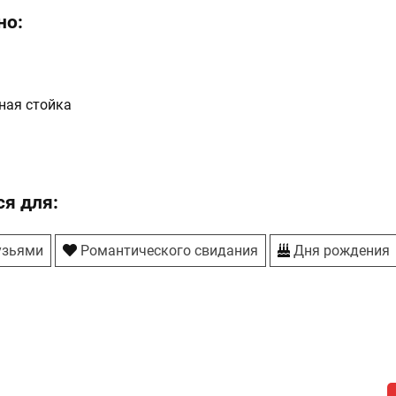
но:
ная стойка
я для:
узьями
Романтического свидания
Дня рождения