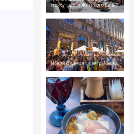
майбутнього Житнього ринку
Новий фуд-хол у центрі Києва