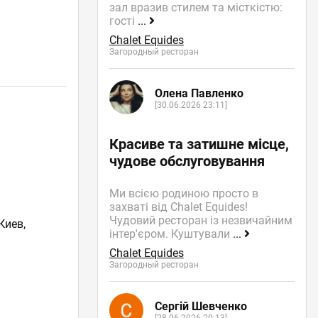
зал вразив стилем та місткістю:
гості
...
Chalet Equides
Загородный ресторан
Олена Павленко
[30.06.2026 23:11]
Красиве та затишне місце,
чудове обслуговування
Ми всією родиною просто в
захваті від Chalet Equides!
Чудовий ресторан із незвичайним
Киев,
інтер'єром. Куштували
...
Chalet Equides
Загородный ресторан
Сергій Шевченко