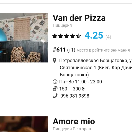
Van der Pizza
Пиццерия
4.25
(4)
#611
(↓1)
место в рейтинге внимания
Петропавловская Борщаговка, у
Святошинская 1
(Киев, Кар.Дачи
Борщаговка)
Пн–Вс 11:00 - 23:00
150 – 300 ₴
096 981 9898
Amore mio️
Пиццерия Ресторан