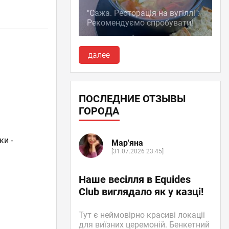
"Сажа. Ресторація на вугіллі":
Рекомендуємо спробувати!
далее
ПОСЛЕДНИЕ ОТЗЫВЫ
ГОРОДА
ки -
Мар'яна
[31.07.2026 23:45]
Наше весілля в Equides
Club виглядало як у казці!
Тут є неймовірно красиві локаціі
для виїзних церемоній. Бенкетний