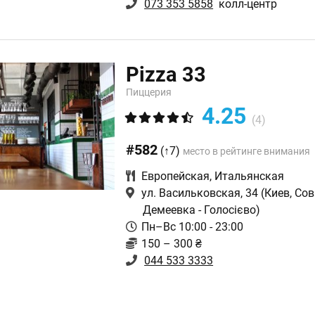
073 353 5858
колл-центр
Pizza 33
Пиццерия
4.25
(4)
#582
(↑7)
место в рейтинге внимания
Европейская
,
Итальянская
ул. Васильковская, 34
(Киев, Сов
Демеевка - Голосієво)
Пн–Вс 10:00 - 23:00
150 – 300 ₴
044 533 3333