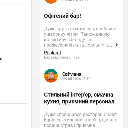
[28.06.2026 20:13]
Офігений бар!
Дуже крута атмосфера, особливо
у дворику літом. Також дякую
колективу закладу за
професіоналізм та лояльність.
...
Punkraft
Бар крафтового пива
л.
 -
Світлана
[29.05.2026 15:18]
Стильний інтер'єр, смачна
кухня, приємний персонал
Дуже сподобався ресторан Chalet
Equides: стильний інтер’єр, цікава
подача страв і приємна