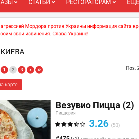
КАЗЫ
СТАТЬИ
РЕСТОРАТОРАМ
ЕЩ
й агрессией Мордора против Украины информация сайта вр
носим свои извинения. Слава Украине!
 КИЕВА
Поз. 
1
2
3
а карте
Везувио Пицца
(2)
Пиццерия
3.26
(50)
#475
(↑2)