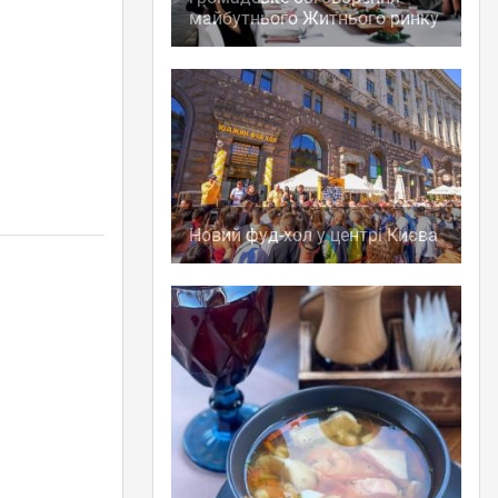
майбутнього Житнього ринку
Новий фуд-хол у центрі Києва