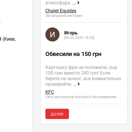
атмосфера.
...
Chalet Equides
Загородный ресторан
я
Игорь
[06.05.2026 19:26]
4
(Киев,
Обвесили на 150 грн
Картошку фри не положили, сыр
100 грм вместо 240 грн! Если
берете на вынос, все внимательно
проверяйте,
...
KFC
Сеть ресторанов быстрого обслуживания
далее