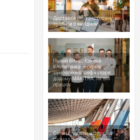
Доставка їжі з ресторану: як
зробити її вигідною
Новий бізнес Євгена
Клопотенка — сервіс
замовлення шеф-кухаря
додому MAKITRA. Як він
працює
)
Євген Клопотенко провів
громадське обговорення