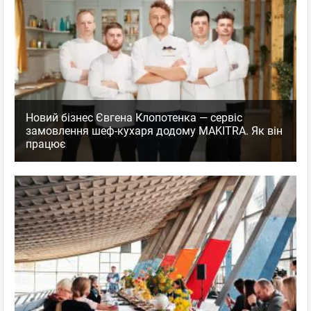
Новий бізнес Євгена Клопотенка — сервіс
замовлення шеф-кухаря додому MAKITRA. Як він
працює