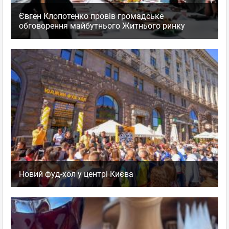
Євген Клопотенко провів громадське
обговорення майбутнього Житнього ринку
Новий фуд-хол у центрі Києва