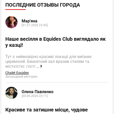
ПОСЛЕДНИЕ ОТЗЫВЫ ГОРОДА
Мар'яна
[31.07.2026 23:45]
Наше весілля в Equides Club виглядало як
у казці!
Тут є неймовірно красиві локаціі для виїзних
церемоній. Бенкетний зал вразив стилем та
місткістю: гості
...
Chalet Equides
Загородный ресторан
Олена Павленко
[30.06.2026 23:11]
Красиве та затишне місце, чудове