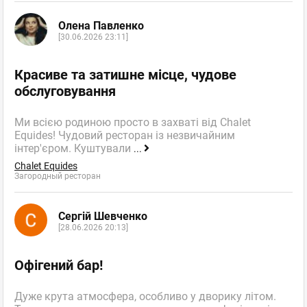
Олена Павленко
[30.06.2026 23:11]
Красиве та затишне місце, чудове
обслуговування
Ми всією родиною просто в захваті від Chalet
Equides! Чудовий ресторан із незвичайним
інтер'єром. Куштували
...
Chalet Equides
Загородный ресторан
Сергій Шевченко
[28.06.2026 20:13]
Офігений бар!
Дуже крута атмосфера, особливо у дворику літом.