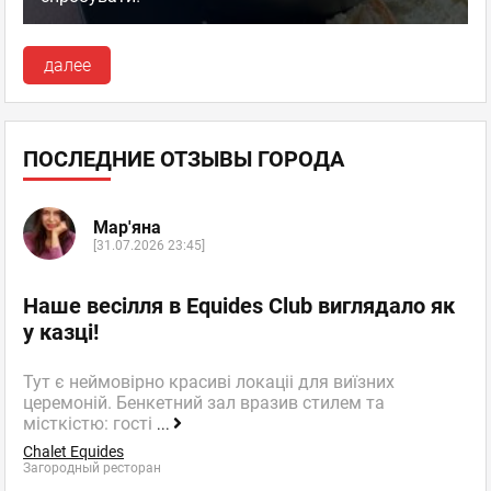
далее
ПОСЛЕДНИЕ ОТЗЫВЫ ГОРОДА
Мар'яна
[31.07.2026 23:45]
Наше весілля в Equides Club виглядало як
у казці!
Тут є неймовірно красиві локаціі для виїзних
церемоній. Бенкетний зал вразив стилем та
місткістю: гості
...
Chalet Equides
Загородный ресторан