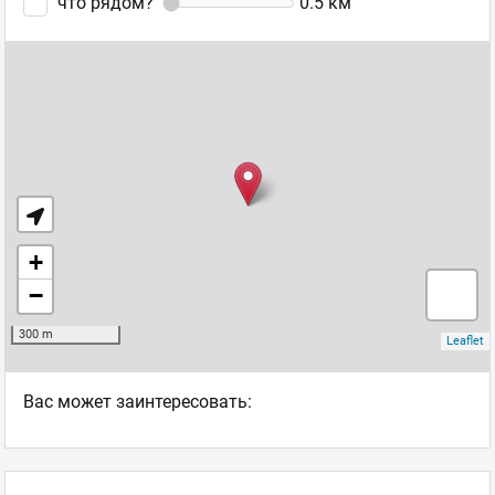
что рядом?
0.5
км
Ваc может заинтересовать: