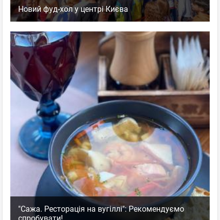
Новий фуд-хол у центрі Києва
"Сажа. Ресторація на вугіллі": Рекомендуємо
спробувати!