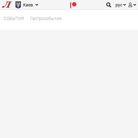
Киев
рус
СОБЫТИЯ
Гастрособытия