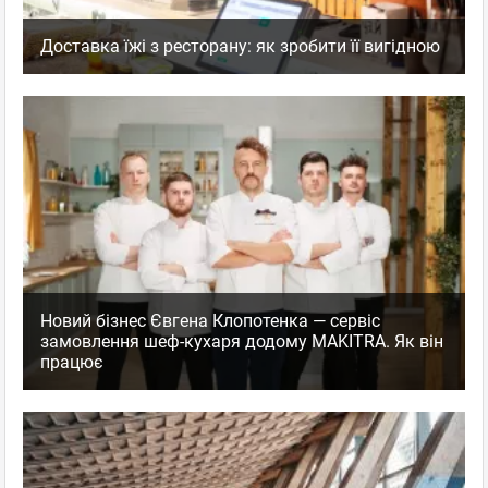
Доставка їжі з ресторану: як зробити її вигідною
Новий бізнес Євгена Клопотенка — сервіс
замовлення шеф-кухаря додому MAKITRA. Як він
працює