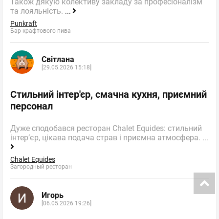
Також дякую колективу закладу за професіоналізм
та лояльність.
...
Punkraft
Бар крафтового пива
Світлана
[29.05.2026 15:18]
Стильний інтер'єр, смачна кухня, приємний
персонал
Дуже сподобався ресторан Chalet Equides: стильний
інтер’єр, цікава подача страв і приємна атмосфера.
...
Chalet Equides
Загородный ресторан
Игорь
[06.05.2026 19:26]