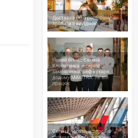
Доставка їжі з ресторану: як
зробити її вигідною
Новий бізнес Євгена
Клопотенка — сервіс
замовлення шеф-кухаря
додому MAKITRA. Як він
працює
Євген Клопотенко провів
громадське обговорення