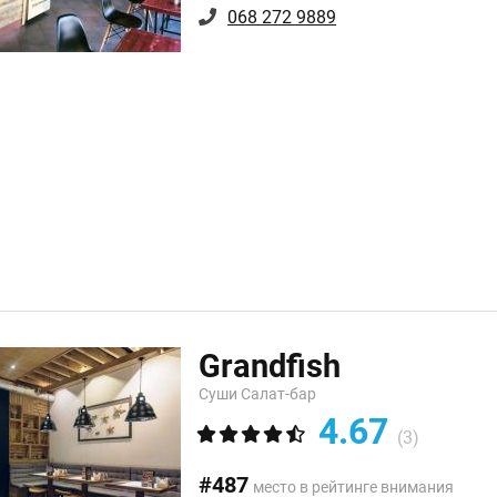
068 272 9889
Grandfish
Суши Салат-бар
4.67
(3)
#487
место в рейтинге внимания