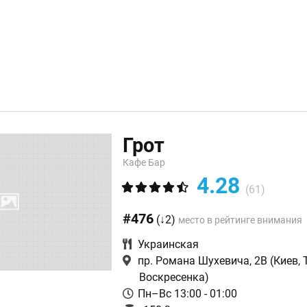
Грот
Кафе Бар
4.28
(61)
#476
(↓2)
место в рейтинге внимания
Украинская
пр. Романа Шухевича, 2В
(Киев, 
Воскресенка)
Пн–Вс 13:00 - 01:00