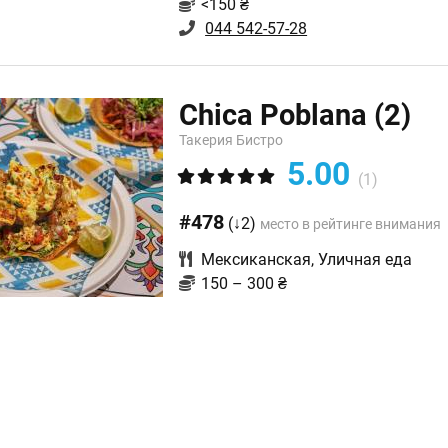
<150 ₴
044 542-57-28
Chica Poblana
(2)
Такерия Бистро
5.00
(1)
#478
(↓2)
место в рейтинге внимания
Мексиканская
,
Уличная еда
150 – 300 ₴