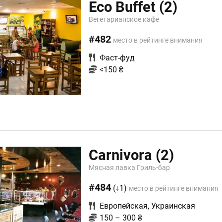
Eco Buffet
(2)
Вегетарианское кафе
#482
место в рейтинге внимания
Фаст-фуд
<150 ₴
Carnivora
(2)
Мясная лавка Гриль-бар
#484
(↓1)
место в рейтинге внимания
Европейская
,
Украинская
150 – 300 ₴