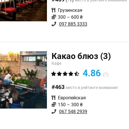
место в рейтинге внимания
Грузинская
300 – 600 ₴
097 885 3333
Какао блюз
(3)
Кафе
4.86
(7)
#463
место в рейтинге внимания
Европейская
150 – 300 ₴
067 548 2939