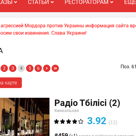
КАЗЫ
СТАТЬИ
РЕСТОРАТОРАМ
ЕЩ
й агрессией Мордора против Украины информация сайта вр
носим свои извинения. Слава Украине!
А
Поз. 6
2
3
4
5
6
а карте
Радіо Тбілісі
(2)
Хинкальная
3.92
(12)
#459
(↑1)