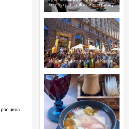
майбутнього Житнього ринку
Новий фуд-хол у центрі Києва
Троещина -