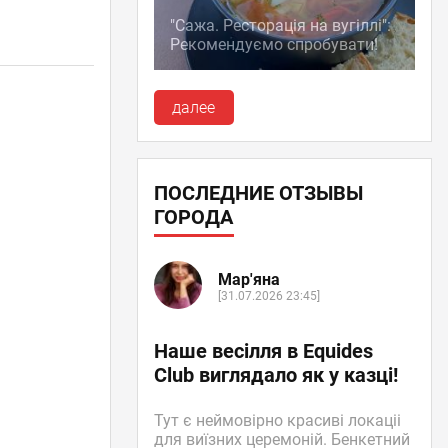
"Сажа. Ресторація на вугіллі":
Рекомендуємо спробувати!
далее
ПОСЛЕДНИЕ ОТЗЫВЫ
ГОРОДА
Мар'яна
[31.07.2026 23:45]
Наше весілля в Equides
Club виглядало як у казці!
Тут є неймовірно красиві локаціі
для виїзних церемоній. Бенкетний