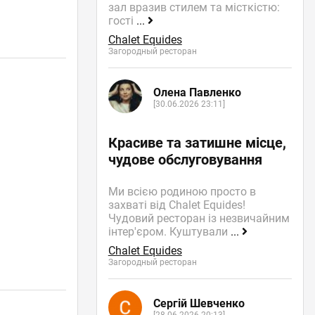
зал вразив стилем та місткістю:
гості
...
Chalet Equides
Загородный ресторан
Олена Павленко
[30.06.2026 23:11]
Красиве та затишне місце,
чудове обслуговування
Ми всією родиною просто в
захваті від Chalet Equides!
Чудовий ресторан із незвичайним
інтер'єром. Куштували
...
Chalet Equides
Загородный ресторан
Сергій Шевченко