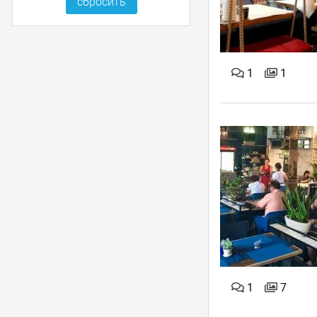
1
1
1
7