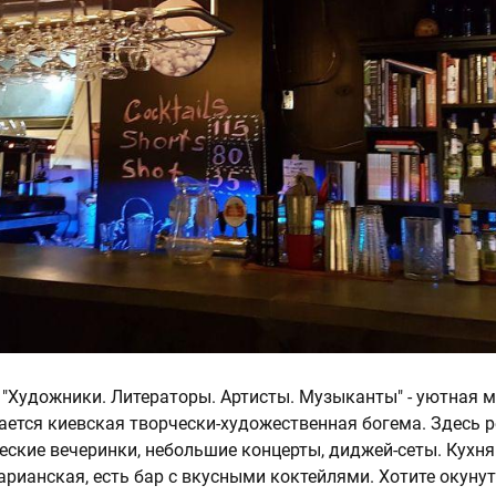
и "Художники. Литераторы. Артисты. Музыканты" - уютная м
рается киевская творчески-художественная богема. Здесь 
еские вечеринки, небольшие концерты, диджей-сеты. Кухня
арианская, есть бар с вкусными коктейлями. Хотите окуну