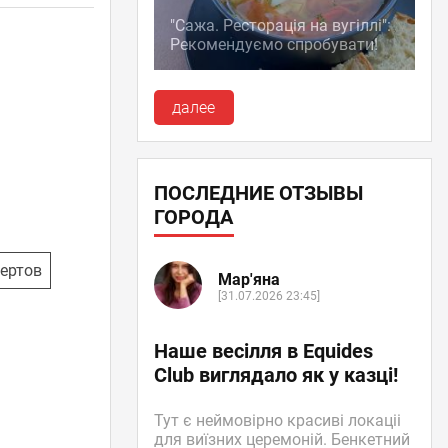
"Сажа. Ресторація на вугіллі":
Рекомендуємо спробувати!
далее
ПОСЛЕДНИЕ ОТЗЫВЫ
ГОРОДА
ертов
Мар'яна
[31.07.2026 23:45]
Наше весілля в Equides
Club виглядало як у казці!
Тут є неймовірно красиві локаціі
для виїзних церемоній. Бенкетний