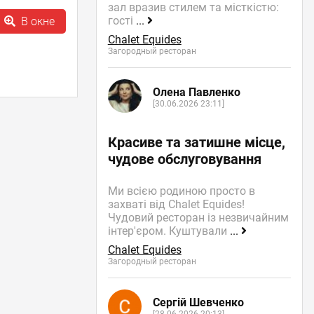
зал вразив стилем та місткістю:
гості
...
В окне
Chalet Equides
Загородный ресторан
Олена Павленко
[30.06.2026 23:11]
Красиве та затишне місце,
чудове обслуговування
Ми всією родиною просто в
захваті від Chalet Equides!
Чудовий ресторан із незвичайним
інтер'єром. Куштували
...
Chalet Equides
Загородный ресторан
Сергій Шевченко