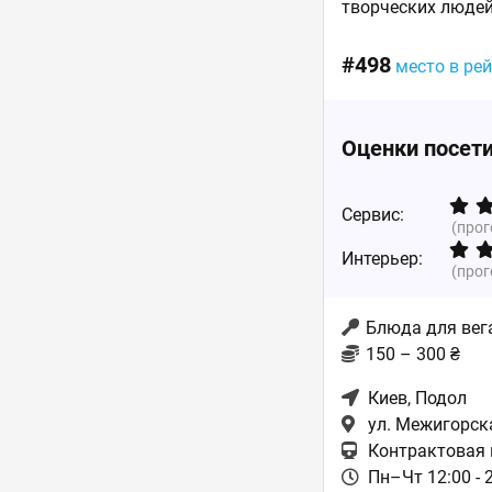
творческих людей?
#498
место в ре
Оценки посет
Сервис:
(про
Интерьер:
(про
Блюда для вег
150 – 300 ₴
Киев
, Подол
ул. Межигорск
Контрактовая 
Пн–Чт 12:00 - 