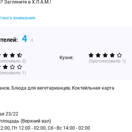
 Загляните в Х.Л.А.М.!
йтинге внимания
4
ителей:
4
Кухня:
голосовало:
2
)
(проголосовало:
1
)
голосовало:
1
)
анов, Блюда для вегетарианцев, Коктейльная карта
ая 23/22
площадь (Верхний вал)
22:00,
Пт 12:00 - 02:00,
Сб–Вс 14:00 - 02:00