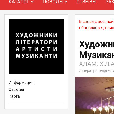
КАТАЛОГ
ПОВОДЫ
ОТЗЫВЫ
ЗА
В связи с военно
обновляется, при
Художни
Музика
ХЛАМ, Х.Л.А
Литературно-артист
Информация
Отзывы
Карта