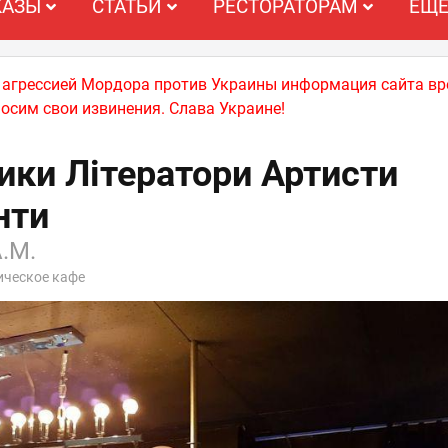
КАЗЫ
СТАТЬИ
РЕСТОРАТОРАМ
ЕЩ
й агрессией Мордора против Украины информация сайта вр
носим свои извинения. Слава Украине!
ки Літератори Артисти
нти
.М.
ическое кафе