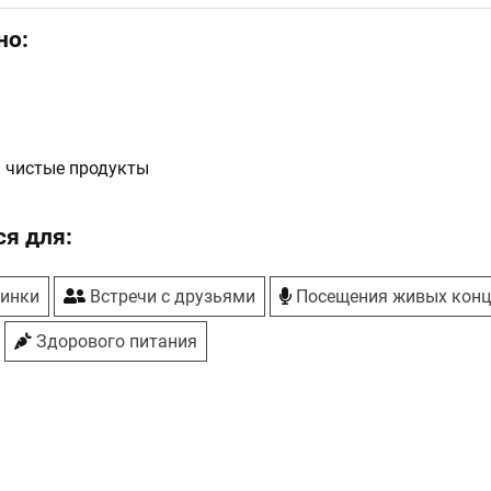
но:
 чистые продукты
я для:
ринки
Встречи с друзьями
Посещения живых конц
Здорового питания