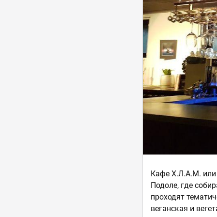
Кафе Х.Л.А.М. ил
Подоле, где соби
проходят тематич
веганская и вегет