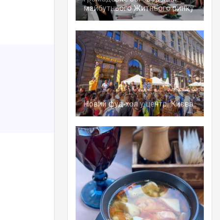
майбутнього Житнього ринку
Новий фуд-хол у центрі Києва