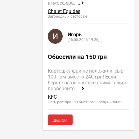
атмосфера.
...
Chalet Equides
Загородный ресторан
Игорь
[06.05.2026 19:26]
Обвесили на 150 грн
Картошку фри не положили, сыр
100 грм вместо 240 грн! Если
берете на вынос, все внимательно
проверяйте,
...
KFC
Сеть ресторанов быстрого обслуживания
далее