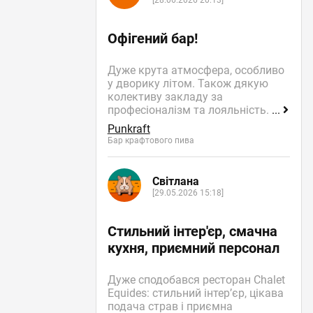
[28.06.2026 20:13]
Офігений бар!
Дуже крута атмосфера, особливо
у дворику літом. Також дякую
колективу закладу за
професіоналізм та лояльність.
...
Punkraft
Бар крафтового пива
Світлана
[29.05.2026 15:18]
Стильний інтер'єр, смачна
кухня, приємний персонал
Дуже сподобався ресторан Chalet
Equides: стильний інтер’єр, цікава
подача страв і приємна