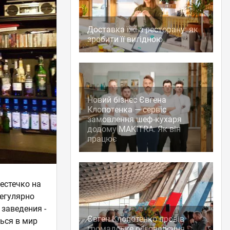
Доставка їжі з ресторану: як
зробити її вигідною
Новий бізнес Євгена
Клопотенка — сервіс
замовлення шеф-кухаря
додому MAKITRA. Як він
працює
естечко на
регулярно
 заведения -
Євген Клопотенко провів
ться в мир
громадське обговорення