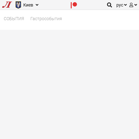
Киев
рус
СОБЫТИЯ
Гастрособытия