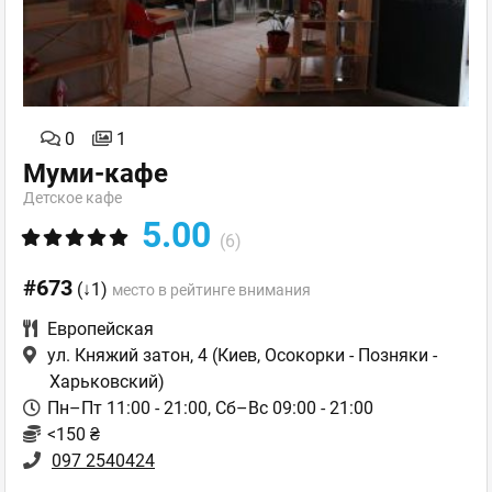
0
1
Муми-кафе
Детское кафе
5.00
(6)
#673
(↓1)
место в рейтинге внимания
Европейская
ул. Княжий затон, 4
(Киев, Осокорки - Позняки -
Харьковский)
Пн–Пт 11:00 - 21:00, Сб–Вс 09:00 - 21:00
<150 ₴
097 2540424