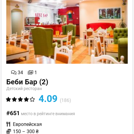
34
1
Беби Бар
(2)
Детский pесторан
4.09
(186)
#651
место в рейтинге внимания
Европейская
150 – 300 ₴