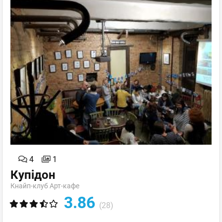
4
1
Купідон
Кнайп-клуб Арт-кафе
3.86
(28)