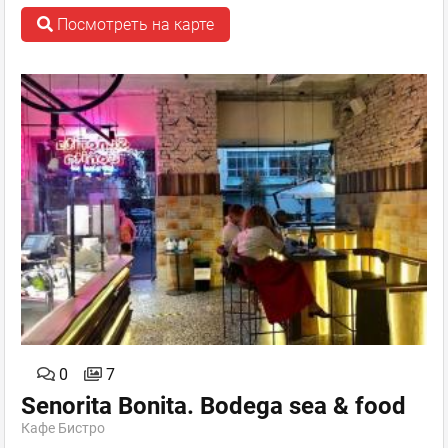
Посмотреть на карте
0
7
Senorita Bonita. Bodega sea & food
Кафе Бистро