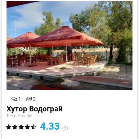
1
3
Хутор Водограй
Летнее кафе
4.33
(3)