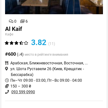
0
6
Al Kaif
Кафе
3.82
(11)
#600
(↓4)
место в рейтинге внимания
Арабская
,
Ближневосточная
,
Восточная
,
...
ул. Шота Руставели 26
(Киев, Крещатик -
Бессарабка)
Пн–Чт 09:00 - 03:00, Пт–Вс 09:00 - 04:00
150 – 300 ₴
093 599 0990