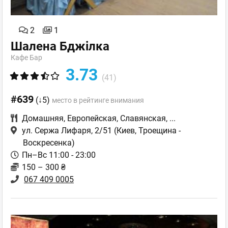
2
1
Шалена Бджілка
Кафе Бар
3.73
(41)
#639
(↓5)
место в рейтинге внимания
Домашняя
,
Европейская
,
Славянская
,
...
ул. Сержа Лифаря, 2/51
(Киев, Троещина -
Воскресенка)
Пн–Вс 11:00 - 23:00
150 – 300 ₴
067 409 0005