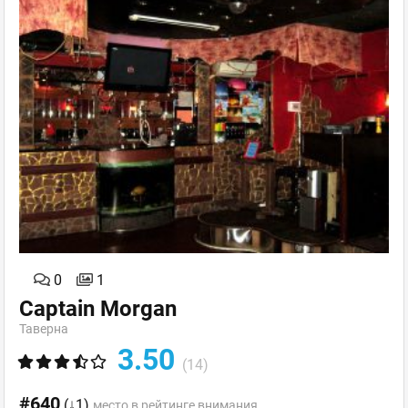
0
1
Captain Morgan
Таверна
3.50
(14)
#640
(↓1)
место в рейтинге внимания