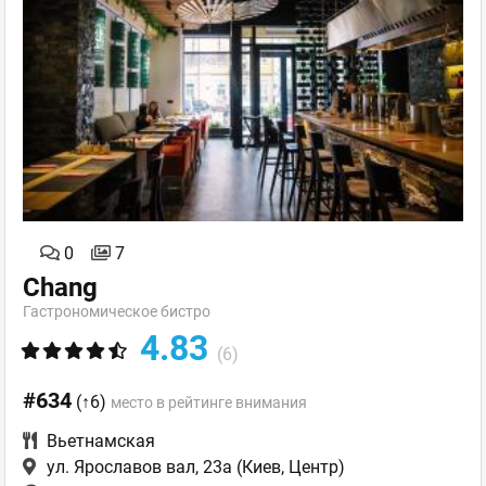
0
7
Chang
Гастрономическое бистро
4.83
(6)
#634
(↑6)
место в рейтинге внимания
Вьетнамская
ул. Ярославов вал, 23а
(Киев, Центр)