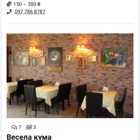
150 – 300 ₴
097 786 8787
7
3
Весела кума