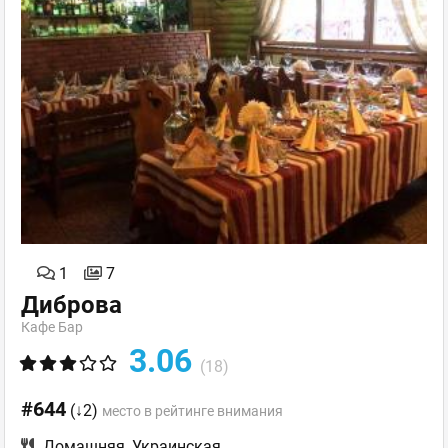
1
7
Диброва
Кафе Бар
3.06
(18)
#644
(↓2)
место в рейтинге внимания
Домашняя
,
Украинская