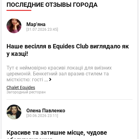
ПОСЛЕДНИЕ ОТЗЫВЫ ГОРОДА
Мар'яна
[31.07.2026 23:45]
Наше весілля в Equides Club виглядало як
у казці!
Тут є неймовірно красиві локаціі для виїзних
церемоній. Бенкетний зал вразив стилем та
місткістю: гості
...
Chalet Equides
Загородный ресторан
Олена Павленко
[30.06.2026 23:11]
Красиве та затишне місце, чудове