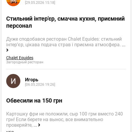
[29.05.2026 15:18]
Стильний інтер'єр, смачна кухня, приємний
персонал
Дуже сподобався ресторан Chalet Equides: стильний
інтер’єр, цікава подача страв і приємна атмосфера.
...
Chalet Equides
Загородный ресторан
Игорь
[06.05.2026 19:26]
Обвесили на 150 грн
Картошку фри не положили, сыр 100 грм вместо 240
грн! Если берете на вынос, все внимательно
проверяйте,
...