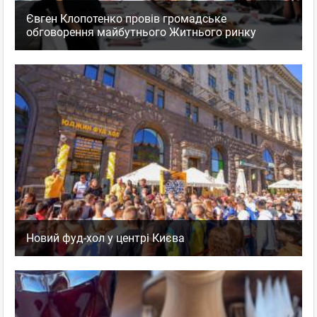
Євген Клопотенко провів громадське
обговорення майбутнього Житнього ринку
Новий фуд-хол у центрі Києва