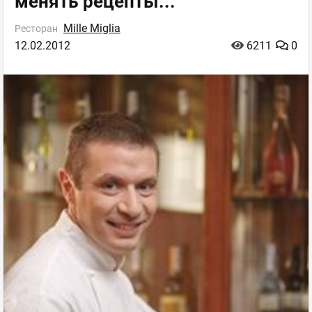
менять рецепты..."
Mille Miglia
Ресторан
12.02.2012
6211
0