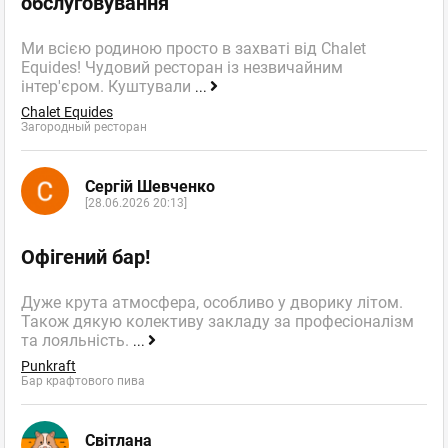
обслуговування
Ми всією родиною просто в захваті від Chalet
Equides! Чудовий ресторан із незвичайним
інтер'єром. Куштували
...
Chalet Equides
Загородный ресторан
Сергій Шевченко
[28.06.2026 20:13]
Офігений бар!
Дуже крута атмосфера, особливо у дворику літом.
Також дякую колективу закладу за професіоналізм
та лояльність.
...
Punkraft
Бар крафтового пива
Світлана