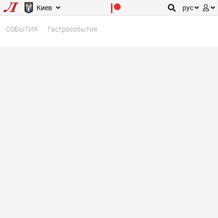
Киев
рус
СОБЫТИЯ
Гастрособытия