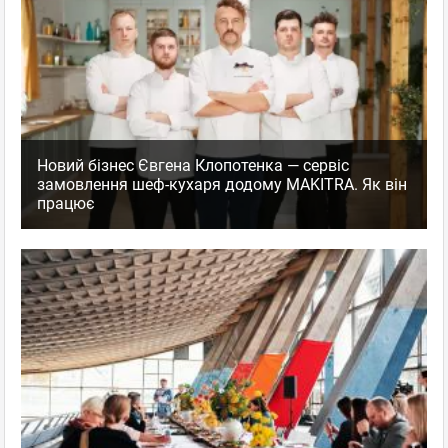
Новий бізнес Євгена Клопотенка — сервіс
замовлення шеф-кухаря додому MAKITRA. Як він
працює