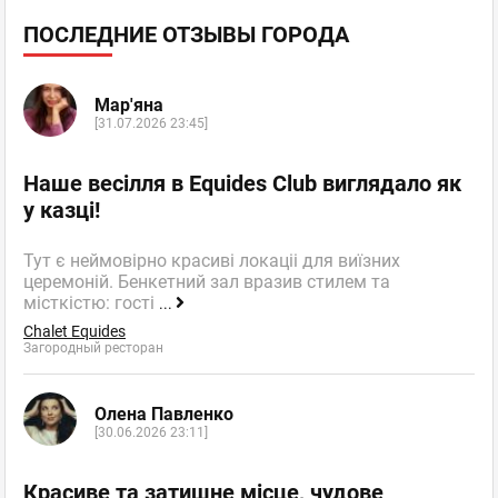
ПОСЛЕДНИЕ ОТЗЫВЫ ГОРОДА
Мар'яна
[31.07.2026 23:45]
Наше весілля в Equides Club виглядало як
у казці!
Тут є неймовірно красиві локаціі для виїзних
церемоній. Бенкетний зал вразив стилем та
місткістю: гості
...
Chalet Equides
Загородный ресторан
Олена Павленко
[30.06.2026 23:11]
Красиве та затишне місце, чудове