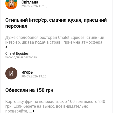
Світлана
[29.05.2026 15:18]
Стильний інтер'єр, смачна кухня, приємний
персонал
Дуже сподобався ресторан Chalet Equides: стильний
інтер’єр, цікава подача страв і приємна атмосфера.
...
Chalet Equides
Загородный ресторан
Игорь
[06.05.2026 19:26]
Обвесили на 150 грн
Картошку фри не положили, сыр 100 грм вместо 240
грн! Если берете на вынос, все внимательно
проверяйте,
...