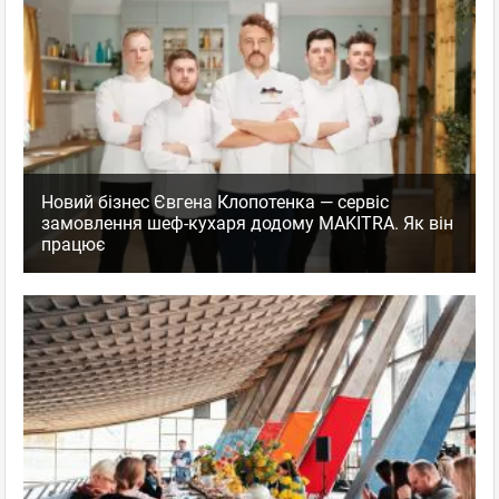
Новий бізнес Євгена Клопотенка — сервіс
замовлення шеф-кухаря додому MAKITRA. Як він
працює