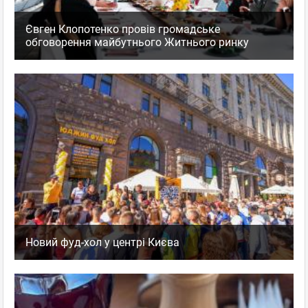
Євген Клопотенко провів громадське
обговорення майбутнього Житнього ринку
Новий фуд-хол у центрі Києва