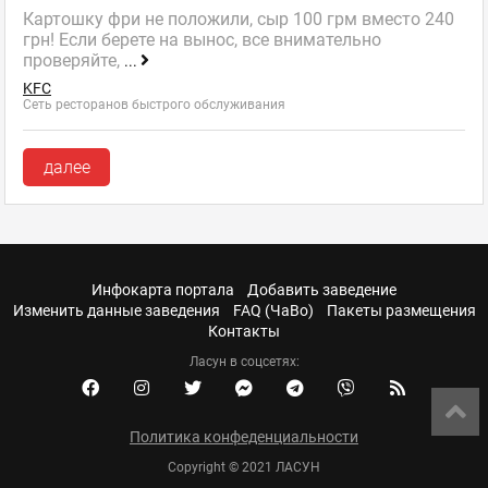
Картошку фри не положили, сыр 100 грм вместо 240
грн! Если берете на вынос, все внимательно
проверяйте,
...
KFC
Сеть ресторанов быстрого обслуживания
далее
Инфокарта портала
Добавить заведение
Изменить данные заведения
FAQ (ЧаВо)
Пакеты размещения
Контакты
Ласун в соцсетях:
Политика конфеденциальности
Copyright © 2021 ЛАСУН