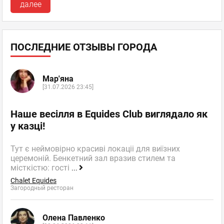
далее
ПОСЛЕДНИЕ ОТЗЫВЫ ГОРОДА
Мар'яна
[31.07.2026 23:45]
Наше весілля в Equides Club виглядало як
у казці!
Тут є неймовірно красиві локаціі для виїзних
церемоній. Бенкетний зал вразив стилем та
місткістю: гості
...
Chalet Equides
Загородный ресторан
Олена Павленко