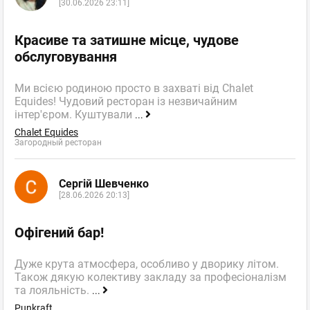
[30.06.2026 23:11]
Красиве та затишне місце, чудове
обслуговування
Ми всією родиною просто в захваті від Chalet
Equides! Чудовий ресторан із незвичайним
інтер'єром. Куштували
...
Chalet Equides
Загородный ресторан
Сергій Шевченко
[28.06.2026 20:13]
Офігений бар!
Дуже крута атмосфера, особливо у дворику літом.
Також дякую колективу закладу за професіоналізм
та лояльність.
...
Punkraft