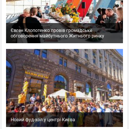
Євген Клопотенко провів громадське
обговорення майбутнього Житнього ринку
Новий фуд-хол у центрі Києва