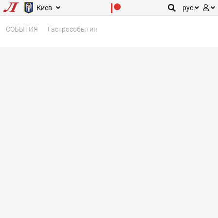
Киев
рус
СОБЫТИЯ
Гастрособытия