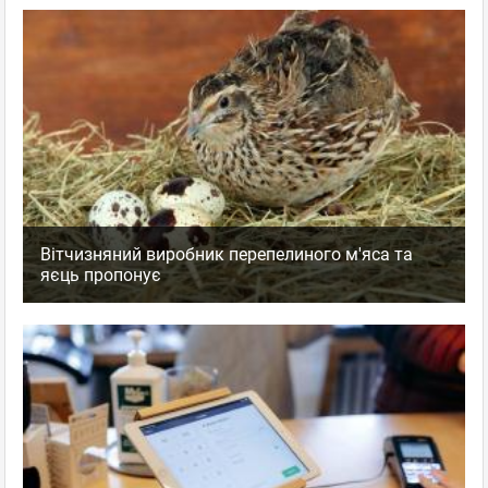
Вітчизняний виробник перепелиного м'яса та
яєць пропонує