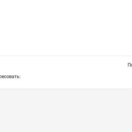
По
ресовать: