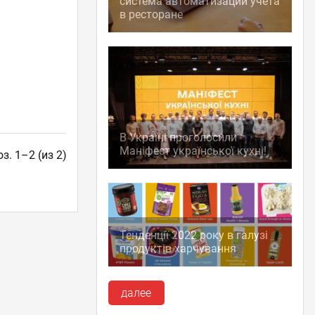
система автоматизации учета
в ресторане
В Україні проголосили
Маніфест української кухні!
з. 1–2 (из 2)
Тенденції 2022 року в галузі
продуктів харчування
далее