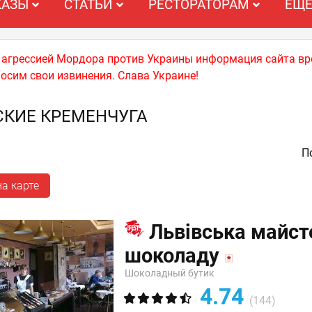
КАЗЫ
СТАТЬИ
РЕСТОРАТОРАМ
ЕЩ
й агрессией Мордора против Украины информация сайта вр
носим свои извинения. Слава Украине!
КИЕ КРЕМЕНЧУГА
По
а карте
Львівська майст
шоколаду
Шоколадный бутик
4.74
(144)