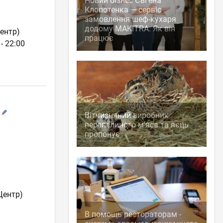
Новий бізнес Євгена
Клопотенка — сервіс
замовлення шеф-кухаря
додому MAKITRA. Як він
ентр)
працює
- 22:00
Вітчизняний виробник
перепелиного м'яса та яєць
пропонує
Центр)
В помощь рестораторам -