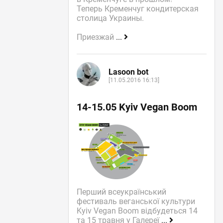
Теперь Кременчуг кондитерская
столица Украины.
Приезжай
...
Lasoon bot
[11.05.2016 16:13]
14-15.05 Kyiv Vegan Boom
Перший всеукраїнський
фестиваль веганської культури
Kyiv Vegan Boom відбудеться 14
та 15 травня у Галереї
...