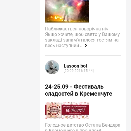
Наближається новорічна ніч.
Якщо хочете, щоб свято у Вашому
закладі запам'яталося гостям на
весь наступний
...
Lasoon bot
[20.09.2016 15:44]
24-25.09 - Фестиваль
сладостей в Кременчуге
Голодное детство Остапа Бендера
в Кременчуге в прошлом!