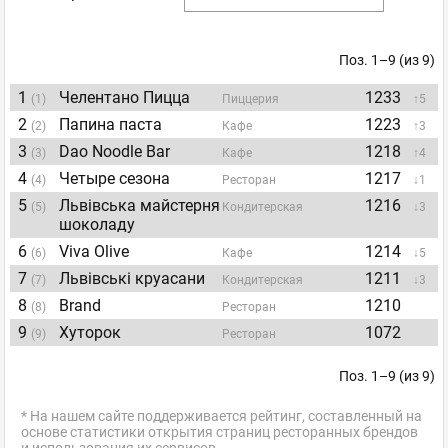
Поз. 1–9 (из 9)
1
Челентано Пицца
1233
(1)
Пиццерия
↑5
2
Папина паста
1223
(2)
Кафе
↑3
3
Dao Noodle Bar
1218
(3)
Кафе
↑4
4
Четыре сезона
1217
(4)
Ресторан
↓1
5
Львівська майстерня
1216
(5)
Кондитерская
↓3
шоколаду
6
Viva Olive
1214
(6)
Кафе
↓5
7
Львівські круасани
1211
(7)
Кондитерская
↓3
8
Brand
1210
(8)
Ресторан
9
Хуторок
1072
(9)
Ресторан
Поз. 1–9 (из 9)
* На нашем сайте поддерживается рейтинг, составленный на
основе статистики открытия страниц ресторанных брендов