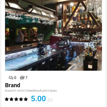
0
7
Brand
Банкет-холл Семейный ресторан
5.00
(1)