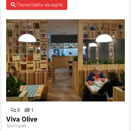
Посмотреть на карте
0
1
Viva Olive
Траттория