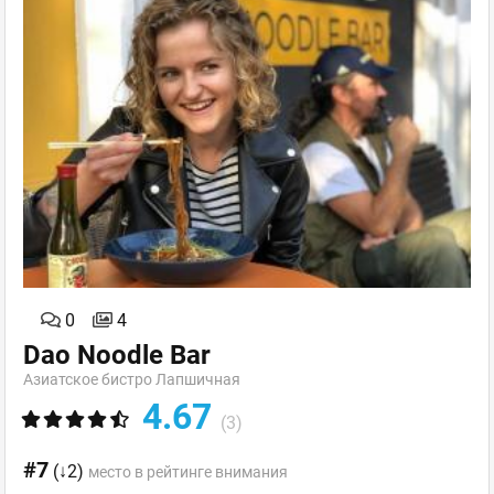
0
4
Dao Noodle Bar
Азиатское бистро Лапшичная
4.67
(3)
#7
(↓2)
место в рейтинге внимания