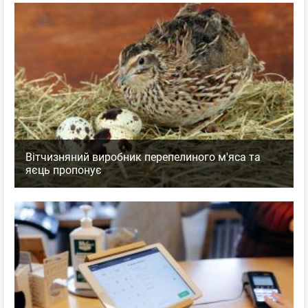
Вітчизняний виробник перепелиного м'яса та
яєць пропонує