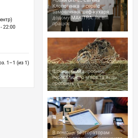
Новий бізнес Євгена
Клопотенка — сервіс
замовлення шеф-кухаря
додому MAKITRA. Як він
ентр)
працює
- 22:00
з. 1–1 (из 1)
Вітчизняний виробник
перепелиного м'яса та яєць
пропонує
В помощь рестораторам -