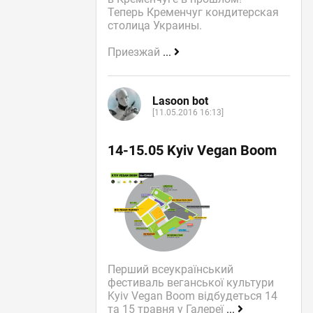
Теперь Кременчуг кондитерская
столица Украины.
Приезжай
...
Lasoon bot
[11.05.2016 16:13]
14-15.05 Kyiv Vegan Boom
Перший всеукраїнський
фестиваль веганської культури
Kyiv Vegan Boom відбудеться 14
та 15 травня у Галереї
...