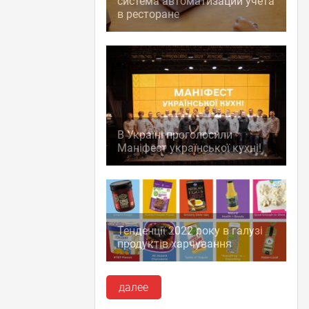
система автоматизации учета
в ресторане
В Україні проголосили
Маніфест української кухні!
Тенденції 2022 року в галузі
продуктів харчування
далее