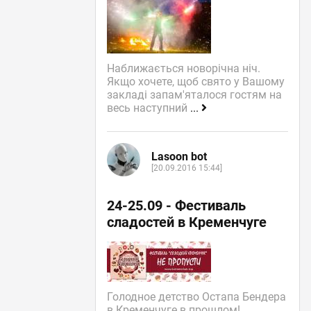
Наближається новорічна ніч.
Якщо хочете, щоб свято у Вашому
закладі запам'яталося гостям на
весь наступний
...
Lasoon bot
[20.09.2016 15:44]
24-25.09 - Фестиваль
сладостей в Кременчуге
Голодное детство Остапа Бендера
в Кременчуге в прошлом!