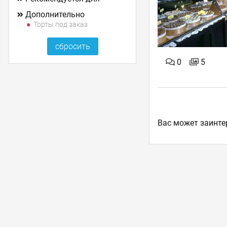
Дополнительно
Торты под заказ
0
5
Ваc может заинте