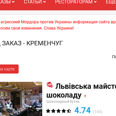
КАЗЫ
СТАТЬИ
РЕСТОРАТОРАМ
ЕЩ
й агрессией Мордора против Украины информация сайта вр
носим свои извинения. Слава Украине!
 ЗАКАЗ - КРЕМЕНЧУГ
По
а карте
Львівська майст
шоколаду
Шоколадный бутик
4.74
(144)