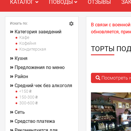
КАТАЛОГ
ПОВОДЫ
ОТЗЫВЫ
ЗА
Искать по:
В связи с военно
Категория заведений
обновляется, при
Кафе
Кофейня
ТОРТЫ ПОД
Кондитерская
Кухня
Предложения по меню
Район
Посмотреть н
Средний чек без алкоголя
<150 ₴
150-300 ₴
300-600 ₴
Сеть
Средство платежа
Рекомендуется для