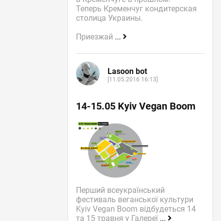
Теперь Кременчуг кондитерская
столица Украины.
Приезжай
...
Lasoon bot
[11.05.2016 16:13]
14-15.05 Kyiv Vegan Boom
Перший всеукраїнський
фестиваль веганської культури
Kyiv Vegan Boom відбудеться 14
та 15 травня у Галереї
...