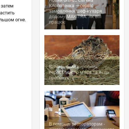
Новий бізнес Євгена
Клопотенка — сервіс
 затем
замовлення шеф-кухаря
ластить
додому MAKITRA. Як він
ольшом огне.
працює
Вітчизняний виробник
перепелиного м'яса та яєць
пропонує
В помощь рестораторам -