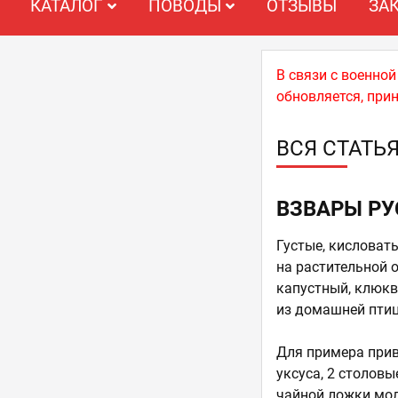
КАТАЛОГ
ПОВОДЫ
ОТЗЫВЫ
ЗА
В связи с военно
обновляется, при
ВСЯ СТАТЬ
ВЗВАРЫ РУ
Густые, кисловат
на растительной 
капустный, клюкв
из домашней птицы
Для примера прив
уксуса, 2 столов
чайной ложки мол