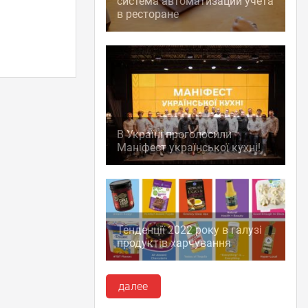
система автоматизации учета
в ресторане
В Україні проголосили
Маніфест української кухні!
Тенденції 2022 року в галузі
продуктів харчування
далее