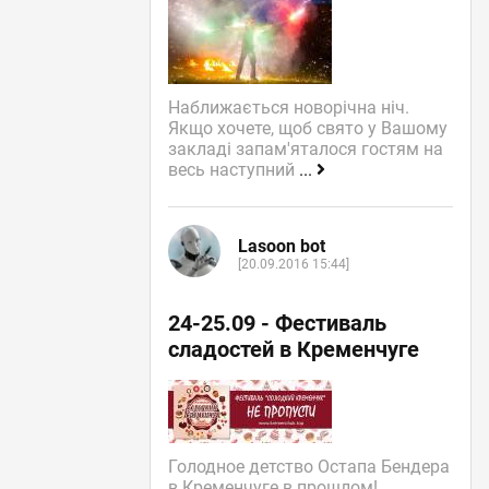
Наближається новорічна ніч.
Якщо хочете, щоб свято у Вашому
закладі запам'яталося гостям на
весь наступний
...
Lasoon bot
[20.09.2016 15:44]
24-25.09 - Фестиваль
сладостей в Кременчуге
Голодное детство Остапа Бендера
в Кременчуге в прошлом!