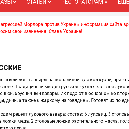
КАЗЫ
СТАТЬИ
РЕСТОРАТОРАМ
ЕЩ
й агрессией Мордора против Украины информация сайта вр
носим свои извинения. Слава Украине!
Я
ССКИЕ
ые подливки - гарниры национальной русской кухни, приг
основе. Традиционными для русской кухни являются луков
енной, брусничный взвары. Их подают в основном ко вто
, дичи, а также к жаркому из говядины. Готовят их по ед
одим рецепт лукового взвара: состав: 6 луковиц, 3 столов
ые ложки меда, 2 столовые ложки растительного масла, пол
отого перца.