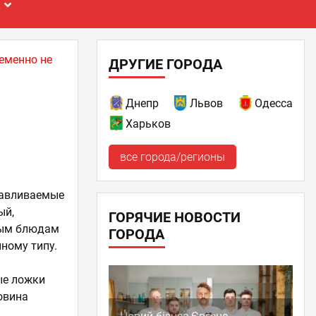
Е
еменно не
ДРУГИЕ ГОРОДА
Днепр
Львов
Одесса
Харьков
все города/регионы
отавливаемые
ый,
ГОРЯЧИЕ НОВОСТИ
рым блюдам
ГОРОДА
иному типу.
ые ложки
овина