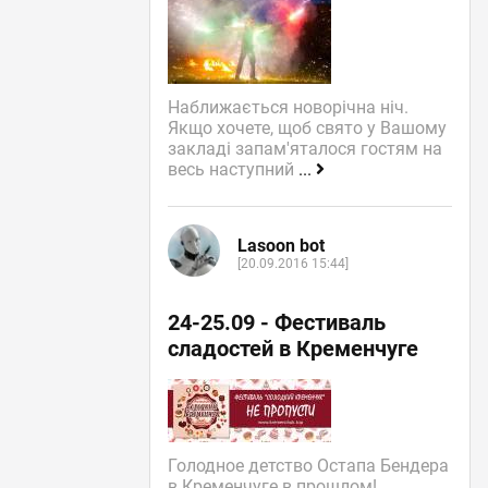
Наближається новорічна ніч.
Якщо хочете, щоб свято у Вашому
закладі запам'яталося гостям на
весь наступний
...
Lasoon bot
[20.09.2016 15:44]
24-25.09 - Фестиваль
сладостей в Кременчуге
Голодное детство Остапа Бендера
в Кременчуге в прошлом!