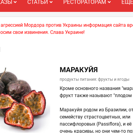
КАЗЫ
СТАТЬИ
РЕСТОРАТОРАМ
ЕЩ
й агрессией Мордора против Украины информация сайта вр
носим свои извинения. Слава Украине!
Я
МАРАКУЙЯ
продукты питания: фрукты и ягоды
Кроме основного названия "мара
фрукт также называют "плодом 
Маракуйя родом из Бразилии, о
семейству страстоцветных, или
пассифлоровых (Passiflora), и её
очень красивы, но они чем-то п