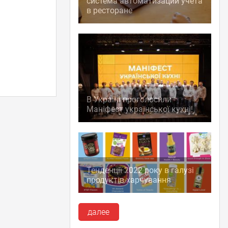
система автоматизации учета
в ресторане
В Україні проголосили
Маніфест української кухні!
Тенденції 2022 року в галузі
продуктів харчування
далее