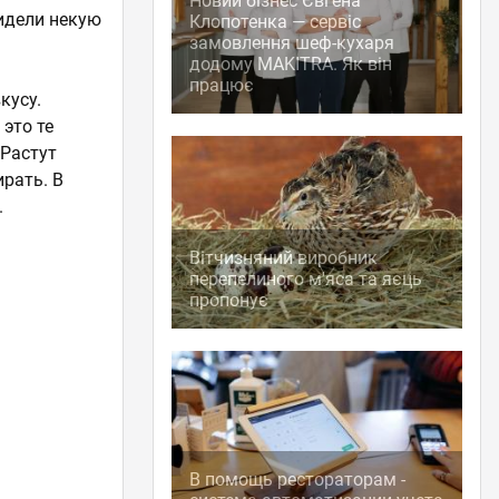
Новий бізнес Євгена
видели некую
Клопотенка — сервіс
замовлення шеф-кухаря
додому MAKITRA. Як він
працює
кусу.
это те
 Растут
ирать. В
.
Вітчизняний виробник
перепелиного м'яса та яєць
пропонує
В помощь рестораторам -