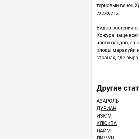
терновый венец Хр
схожесть.
Видов растения не
Кожура чаще всег
части плодов, за
плоды маракуйи на
странах, где выр
Другие стат
АЗАРОЛЬ
ДУРИАН
ИЗЮМ
КЛЮКВА
ЛАЙМ
ЛИМУН