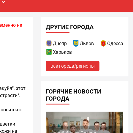
Е
еменно не
ДРУГИЕ ГОРОДА
Днепр
Львов
Одесса
Харьков
все города/регионы
куйя", этот
ГОРЯЧИЕ НОВОСТИ
страсти".
ГОРОДА
тносится к
 цветки
охожи на