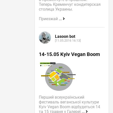
Теперь Кременчуг кондитерская
столица Украины.
Приезжай
...
Lasoon bot
[11.05.2016 16:13]
14-15.05 Kyiv Vegan Boom
Перший всеукраїнський
фестиваль веганської культури
Kyiv Vegan Boom відбудеться 14
та 15 травня у Галереї
...